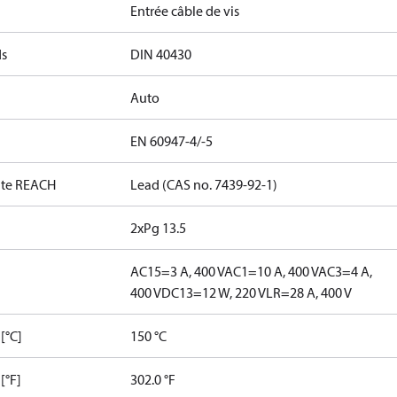
Entrée câble de vis
ds
DIN 40430
Auto
EN 60947-4/-5
date REACH
Lead (CAS no. 7439-92-1)
2xPg 13.5
AC15=3 A, 400 V
AC1=10 A, 400 V
AC3=4 A,
400 V
DC13=12 W, 220 V
LR=28 A, 400 V
[°C]
150 °C
[°F]
302.0 °F