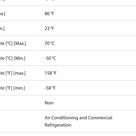
x.]
86 °F
n.]
23 °F
e [°C] [Max.]
70 °C
e [°C] [Min.]
-50 °C
e [°F] [max.]
158 °F
e [°F] [min.]
-58 °F
Non
Air Conditioning and Commercial
Refrigeration