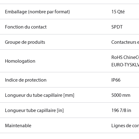
Emballage (nombre par format)
15 Qté
Fonction du contact
SPDT
Groupe de produits
Contacteurs 
RoHS Chine
C
Homologation
EURO-TYSK
L
Indice de protection
IP66
Longueur du tube capillaire [mm]
5000 mm
Longueur tube capillaire [in]
196 7/8 in
Maintenable
Lignes de co