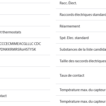
Racc. Élect.
Raccords électriques standar
Réarmement
et thermostats
Spé. Elec. standard
CC
CE
CMIM
EAC
GL
LLC CDC
VD
NKK
RMRS
RoHS
TYSK
Substances de la liste candi
Taille des raccords électriques
Taux de contact
Température max. du capteur 
ntact
Température max. du capteur 