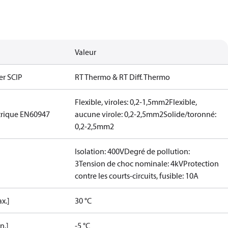
Valeur
er SCIP
RT Thermo & RT Diff. Thermo
Flexible, viroles: 0,2-1,5mm2
Flexible,
trique EN60947
aucune virole: 0,2-2,5mm2
Solide/toronné:
0,2-2,5mm2
Isolation: 400V
Degré de pollution:
3
Tension de choc nominale: 4kV
Protection
contre les courts-circuits, fusible: 10A
x.]
30 °C
n.]
-5 °C