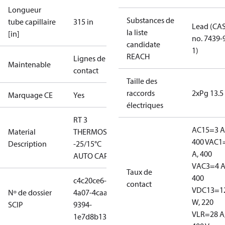
Longueur
Substances de
tube capillaire
315 in
Lead (CA
la liste
[in]
no. 7439-
candidate
1)
REACH
Lignes de
Maintenable
contact
Taille des
raccords
2xPg 13.5
Marquage CE
Yes
électriques
RT 3
AC15=3 A
Material
THERMOSTAT
400 V
AC1
Description
-25/15°C
A, 400
AUTO CAP8M
V
AC3=4 A
Taux de
400
c4c20ce6-
contact
V
DC13=1
Nº de dossier
4a07-4caa-
W, 220
SCIP
9394-
V
LR=28 A
1e7d8b13ffec