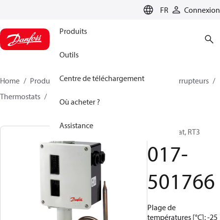
LANGUAGE
FR
Connexion
Produits
Outils
Centre de téléchargement
Home
Produits
Climate Solutions - cooling
Interrupteurs
Thermostats
RT
017-501766
Où acheter ?
Assistance
Thermostat, RT3
017-
501766
Plage de
températures [°C]: -25