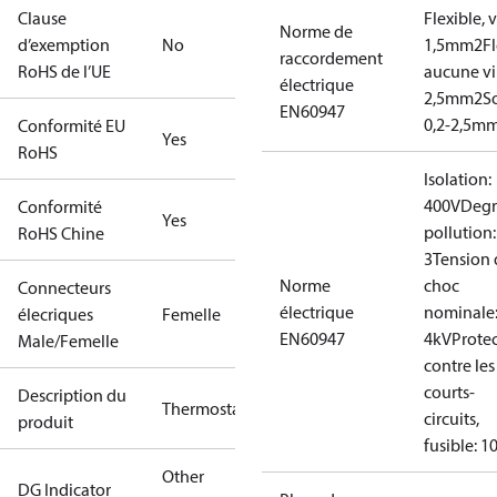
Clause
Flexible, v
Norme de
d’exemption
No
1,5mm2
Fl
raccordement
RoHS de l’UE
aucune vir
électrique
2,5mm2
S
EN60947
0,2-2,5m
Conformité EU
Yes
RoHS
Isolation:
400V
Degr
Conformité
Yes
pollution:
RoHS Chine
3
Tension 
Norme
choc
Connecteurs
électrique
nominale
élecriques
Femelle
EN60947
4kV
Prote
Male/Femelle
contre les
courts-
Description du
Thermostat
circuits,
produit
fusible: 1
Other
DG Indicator