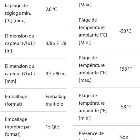
[Max.]
la plage de
2.8 °C
réglage min.
Plage de
[°C] [min.]
température
-50 °C
ambiante [°C]
Dimension du
[Min.]
capteur (Ø x L)
3/8 x 3 1/8 in
[in]
Plage de
température
Dimension du
158 °F
ambiante [°F]
capteur (Ø x L)
9.5 x 80 mm
[max.]
[mm]
Plage de
Emballage
Emballage
température
(format)
multiple
-58 °F
ambiante [°F]
[min.]
Emballage
(nombre par
15 Qté
Présence de
format)
Non