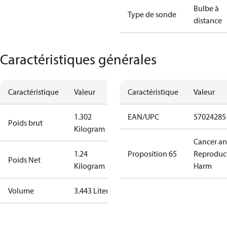
Bulbe à
Type de sonde
distance
Caractéristiques générales
Caractéristique
Valeur
Caractéristique
Valeur
1.302
EAN/UPC
57024285
Poids brut
Kilogram
Cancer a
1.24
Proposition 65
Reproduc
Poids Net
Kilogram
Harm
Volume
3.443 Liter