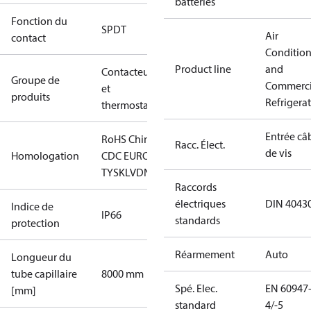
batteries
Fonction du
SPDT
Air
contact
Conditio
Product line
and
Contacteurs
Groupe de
Commerci
et
produits
Refrigera
thermostats
Entrée câ
RoHS Chine
CCC
CE
EAC
GL
LLC
Racc. Élect.
de vis
Homologation
CDC EURO-
TYSK
LVD
NKK
RMRS
RoHS
TYSK
Raccords
électriques
DIN 4043
Indice de
IP66
standards
protection
Réarmement
Auto
Longueur du
tube capillaire
8000 mm
Spé. Elec.
EN 60947
[mm]
standard
4/-5