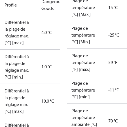
Plage de
Dangerous
Profile
température
15 °C
Goods
[°C] [Max.]
Différentiel à
Plage de
la plage de
4.0 °C
température
-25 °C
réglage max.
[°C] [Min.]
[°C] [max.]
Plage de
Différentiel à
température
59 °F
la plage de
1.0 °C
[°F] [max.]
réglage max.
[°C] [min.]
Plage de
température
-11 °F
Différentiel à
[°F] [min.]
la plage de
10.0 °C
réglage min.
Plage de
[°C] [max.]
température
70 °C
ambiante [°C]
Différentiel à