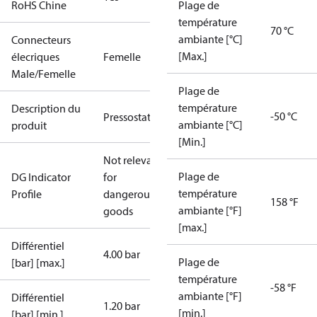
RoHS Chine
Plage de
température
70 °C
ambiante [°C]
Connecteurs
[Max.]
élecriques
Femelle
Male/Femelle
Plage de
température
Description du
-50 °C
Pressostat
ambiante [°C]
produit
[Min.]
Not relevant
Plage de
DG Indicator
for
température
Profile
dangerous
158 °F
ambiante [°F]
goods
[max.]
Différentiel
4.00 bar
Plage de
[bar] [max.]
température
-58 °F
ambiante [°F]
Différentiel
1.20 bar
[min.]
[bar] [min.]