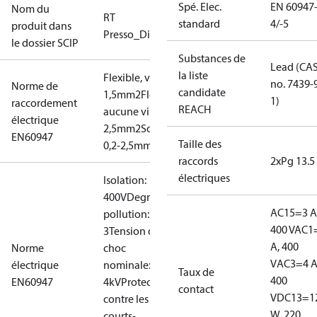
Spé. Elec.
EN 60947
Nom du
RT
standard
4/-5
produit dans
Presso_Diff.Presso
le dossier SCIP
Substances de
Lead (CA
la liste
Flexible, viroles: 0,2-
no. 7439-
Norme de
candidate
1,5mm2
Flexible,
1)
raccordement
REACH
aucune virole: 0,2-
électrique
2,5mm2
Solide/toronné:
EN60947
Taille des
0,2-2,5mm2
raccords
2xPg 13.5
électriques
Isolation:
400V
Degré de
AC15=3 A
pollution:
400 V
AC1
3
Tension de
A, 400
Norme
choc
V
AC3=4 A
électrique
nominale:
Taux de
400
EN60947
4kV
Protection
contact
V
DC13=1
contre les
W, 220
courts-