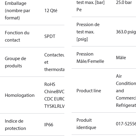
test max. [bar]
25.0 bar
Emballage
Pe
(nombre par
12 Qté
format)
Pression de
test max.
363.0 psig
Fonction du
SPDT
[psig]
contact
Pression
Contacteurs
Mâle
Groupe de
Mâle/Femelle
et
produits
thermostats
Air
Conditio
RoHS
Product line
and
Chine
BV
CCC
CE
CMIM
EAC
GL
KR
LLC
Homologation
Commerci
CDC EURO-
Refrigera
TYSK
LR
LVD
NKK
RINA
RMRS
RoHS
TYSK
Produit
Indice de
017-5255
IP66
identique
protection