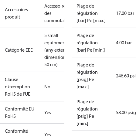
Accessoires
Plage de
Accessoires
des
régulation
17.00 bar
produit
commutateurs
[bar] Pe [max.]
5 small
Plage de
equipment
régulation
4.00 bar
Catégorie EEE
(any external
[bar] Pe [min.]
dimension <
50 cm)
Plage de
régulation
246.60 ps
Clause
[psig] Pe
d’exemption
No
[max.]
RoHS de l’UE
Plage de
Conformité EU
régulation
Yes
58.00 psig
RoHS
[psig] Pe
[min.]
Conformité
Yes