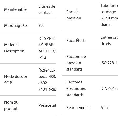
Tubulure 
Lignes de
Maintenable
Rac. de
soudage
contact
pression
6,5/10mm
diam.
Marquage CE
Yes
Entrée câ
RT 5 PRESS.
Racc. Élect.
de vis
Material
4/17BAR
Description
AUTO G3/8
Raccord de
IP12
pression
ISO 228-1
standard
f62fe422-
Nº de dossier
beda-433a-
Raccords
SCIP
a602-
électriques
DIN 4043
740419c82c06
standards
Nom du
Pressostat
Réarmement
Auto
produit