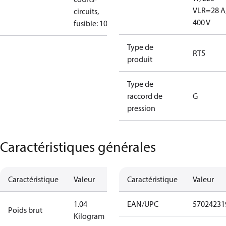
V
LR=28 A
circuits,
400 V
fusible: 10A
Type de
RT5
produit
Type de
raccord de
G
pression
Caractéristiques générales
Caractéristique
Valeur
Caractéristique
Valeur
1.04
EAN/UPC
57024231
Poids brut
Kilogram