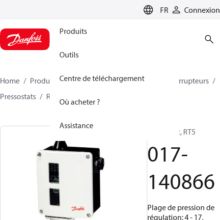
LANGUAGE
FR
Connexion
Produits
Outils
Centre de téléchargement
Home
Produits
Climate Solutions - cooling
Interrupteurs
Pressostats
RT
017-140866
Où acheter ?
Assistance
Pressostat, RT5
017-
140866
Plage de pression de
régulation: 4 - 17,