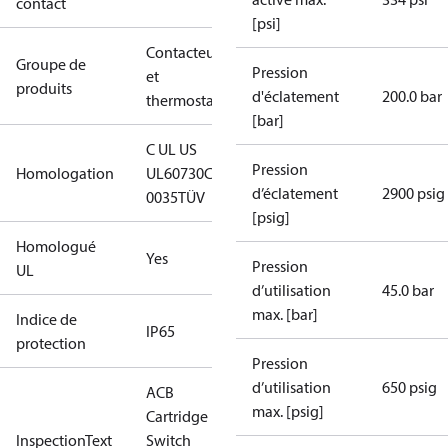
contact
[psi]
Contacteurs
Groupe de
Pression
et
produits
d'éclatement
200.0 bar
thermostats
[bar]
C UL US
Pression
Homologation
UL60730
CE
d’éclatement
2900 psig
0035
TÜV
[psig]
Homologué
Yes
Pression
UL
d’utilisation
45.0 bar
max. [bar]
Indice de
IP65
protection
Pression
d’utilisation
650 psig
ACB
max. [psig]
Cartridge
InspectionText
Switch