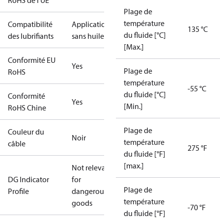
RoHS de l’UE
Plage de
température
Compatibilité
Applications
135 °C
du fluide [°C]
des lubrifiants
sans huile
[Max.]
Conformité EU
Yes
Plage de
RoHS
température
-55 °C
du fluide [°C]
Conformité
Yes
[Min.]
RoHS Chine
Plage de
Couleur du
Noir
température
câble
275 °F
du fluide [°F]
[max.]
Not relevant
DG Indicator
for
Plage de
Profile
dangerous
température
goods
-70 °F
du fluide [°F]