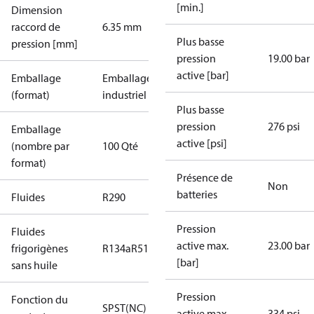
[min.]
Dimension
raccord de
6.35 mm
Plus basse
pression [mm]
pression
19.00 bar
active [bar]
Emballage
Emballage
(format)
industriel
Plus basse
pression
276 psi
Emballage
active [psi]
(nombre par
100 Qté
format)
Présence de
Non
batteries
Fluides
R290
Pression
Fluides
active max.
23.00 bar
frigorigènes
R134a
R513A
[bar]
sans huile
Pression
Fonction du
SPST(NC)
active max.
334 psi