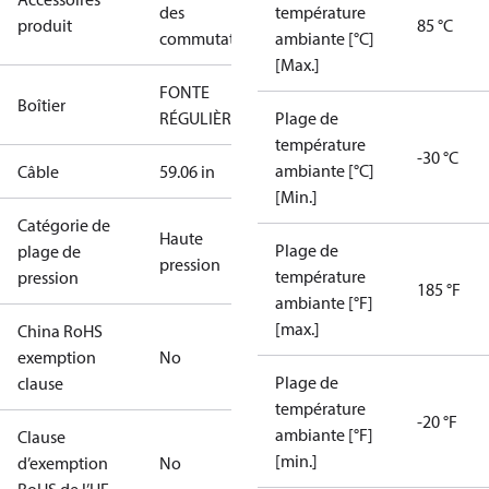
des
température
produit
85 °C
commutateurs
ambiante [°C]
[Max.]
FONTE
Boîtier
RÉGULIÈRE
Plage de
température
-30 °C
ambiante [°C]
Câble
59.06 in
[Min.]
Catégorie de
Haute
Plage de
plage de
pression
température
pression
185 °F
ambiante [°F]
[max.]
China RoHS
exemption
No
Plage de
clause
température
-20 °F
ambiante [°F]
Clause
[min.]
d’exemption
No