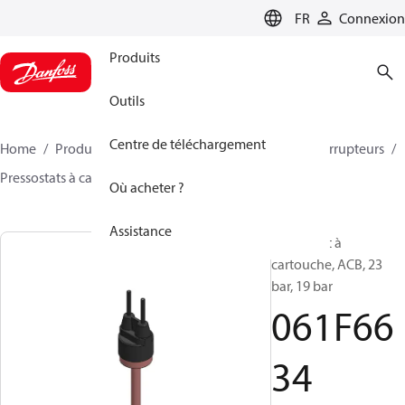
LANGUAGE
FR
Connexion
Produits
Outils
Centre de téléchargement
Home
Produits
Climate Solutions - cooling
Interrupteurs
Pressostats à cartouche
ACB / CCB
061F6634
Où acheter ?
Assistance
Pressostat à
cartouche, ACB, 23
bar, 19 bar
061F66
34