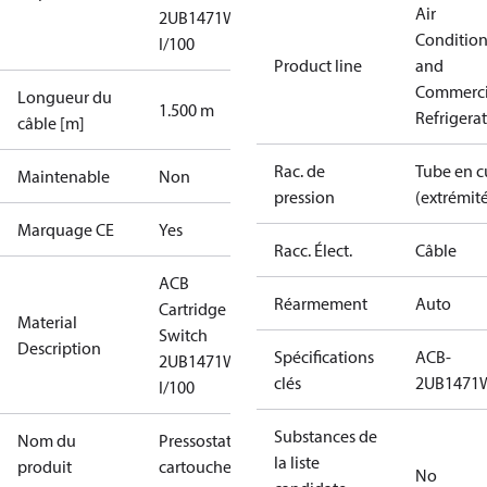
Air
2UB1471W
Conditio
I/100
Product line
and
Commerci
Longueur du
1.500 m
Refrigera
câble [m]
Rac. de
Tube en c
Maintenable
Non
pression
(extrémi
Marquage CE
Yes
Racc. Élect.
Câble
ACB
Réarmement
Auto
Cartridge
Material
Switch
Description
Spécifications
ACB-
2UB1471W
clés
2UB1471
I/100
Substances de
Nom du
Pressostat à
la liste
produit
cartouche
No