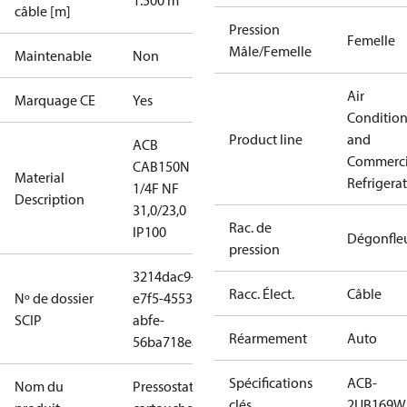
1.500 m
câble [m]
Pression
Femelle
Mâle/Femelle
Maintenable
Non
Air
Marquage CE
Yes
Conditio
Product line
and
ACB
Commerci
CAB150N
Material
Refrigera
1/4F NF
Description
31,0/23,0
Rac. de
IP100
Dégonfle
pression
3214dac9-
Racc. Élect.
Câble
Nº de dossier
e7f5-4553-
SCIP
abfe-
Réarmement
Auto
56ba718eab3c
Spécifications
ACB-
Nom du
Pressostat à
clés
2UB169W