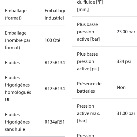
du fluide [°F]
[min.]
Emballage
Emballage
(format)
industriel
Plus basse
pression
23.00 bar
Emballage
active [bar]
(nombre par
100 Qté
format)
Plus basse
pression
334 psi
Fluides
R125
R134a
R22
R404A
R407C
R407H
R410A
R43
active [psi]
Fluides
Présence de
frigorigènes
Non
R125
R134a
R22
R404A
R407C
R407H
R410A
R43
batteries
homologués
UL
Pression
active max.
31.00 bar
Fluides
[bar]
frigorigènes
R134a
R513A
sans huile
Pression