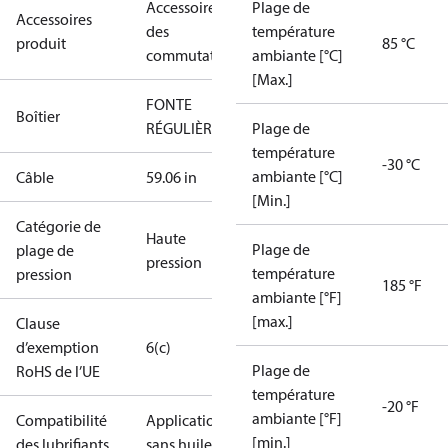
Accessoires
Plage de
Accessoires
des
température
produit
85 °C
commutateurs
ambiante [°C]
[Max.]
FONTE
Boîtier
RÉGULIÈRE
Plage de
température
-30 °C
ambiante [°C]
Câble
59.06 in
[Min.]
Catégorie de
Haute
Plage de
plage de
pression
température
pression
185 °F
ambiante [°F]
[max.]
Clause
d’exemption
6(c)
Plage de
RoHS de l’UE
température
-20 °F
ambiante [°F]
Compatibilité
Applications
[min.]
des lubrifiants
sans huile