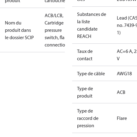
produit
cartouche
Substances de
ACB/LCB,
Lead (CA
la liste
Nom du
Cartridge
no. 7439-
candidate
produit dans
pressure
1)
REACH
le dossier SCIP
switch, flare
connection
Taux de
AC=6 A, 2
contact
V
Type de câble
AWG18
Type de
ACB
produit
Type de
raccord de
Flare
pression