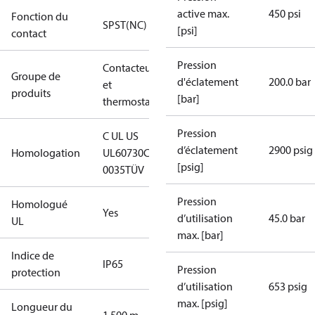
active max.
450 psi
Fonction du
SPST(NC)
[psi]
contact
Pression
Contacteurs
Groupe de
d'éclatement
200.0 bar
et
produits
[bar]
thermostats
Pression
C UL US
d’éclatement
2900 psig
Homologation
UL60730
CE
[psig]
0035
TÜV
Pression
Homologué
Yes
d’utilisation
45.0 bar
UL
max. [bar]
Indice de
IP65
Pression
protection
d’utilisation
653 psig
max. [psig]
Longueur du