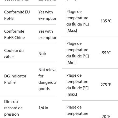
Plage de
Conformité EU
Yes with
température
RoHS
exemptions
135 °C
du fluide [°C]
[Max.]
Conformité
Yes with
RoHS Chine
exemptions
Plage de
température
Couleur du
-55 °C
Noir
du fluide [°C]
câble
[Min.]
Not relevant
Plage de
DG Indicator
for
température
Profile
dangerous
275 °F
du fluide [°F]
goods
[max.]
Dim. du
Plage de
raccord de
1/4 in
température
pression
-70 °F