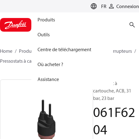
LANGUAGE
FR
Connexion
Produits
Outils
Centre de téléchargement
Home
Produits
Climate Solutions - cooling
Interrupteurs
Pressostats à cartouche
ACB / CCB
061F6204
Où acheter ?
Assistance
Pressostat à
cartouche, ACB, 31
bar, 23 bar
061F62
04