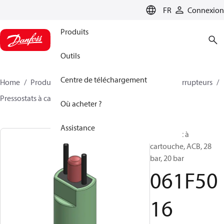
LANGUAGE
FR
Connexion
Produits
Outils
Centre de téléchargement
Home
Produits
Climate Solutions - cooling
Interrupteurs
Pressostats à cartouche
ACB / CCB
061F5016
Où acheter ?
Assistance
Pressostat à
cartouche, ACB, 28
bar, 20 bar
061F50
16