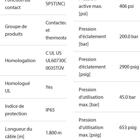
SPST(NC)
active max.
406 psi
contact
[psi]
Contacteurs
Groupe de
Pression
et
produits
d'éclatement
200.0 bar
thermostats
[bar]
C UL US
Pression
Homologation
UL60730
CE
d’éclatement
2900 psig
0035
TÜV
[psig]
Homologué
Yes
Pression
UL
d’utilisation
45.0 bar
max. [bar]
Indice de
IP65
protection
Pression
d’utilisation
653 psig
Longueur du
1.800 m
max. [psig]
câble [m]