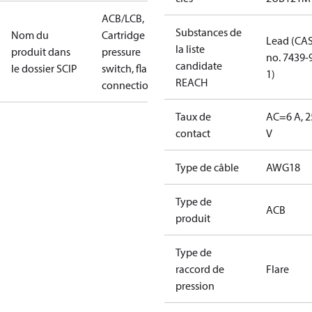
ACB/LCB,
Substances de
Nom du
Cartridge
Lead (CA
la liste
produit dans
pressure
no. 7439-
candidate
le dossier SCIP
switch, flare
1)
REACH
connection
Taux de
AC=6 A, 2
contact
V
Type de câble
AWG18
Type de
ACB
produit
Type de
raccord de
Flare
pression