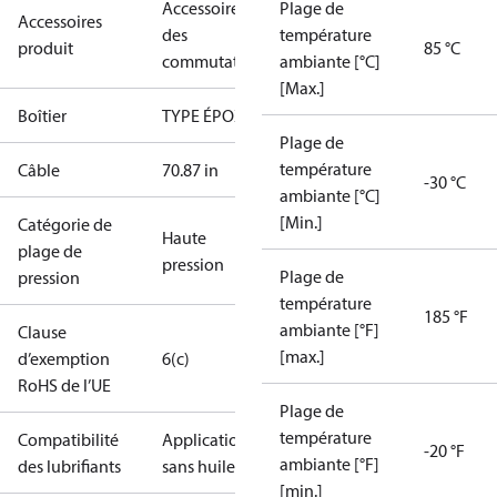
Accessoires
Plage de
Accessoires
des
température
produit
85 °C
commutateurs
ambiante [°C]
[Max.]
Boîtier
TYPE ÉPOXY
Plage de
température
Câble
70.87 in
-30 °C
ambiante [°C]
[Min.]
Catégorie de
Haute
plage de
pression
Plage de
pression
température
185 °F
ambiante [°F]
Clause
[max.]
d’exemption
6(c)
RoHS de l’UE
Plage de
température
Compatibilité
Applications
-20 °F
ambiante [°F]
des lubrifiants
sans huile
[min.]