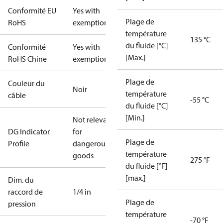
Conformité EU
Yes with
Plage de
RoHS
exemptions
température
135 °C
du fluide [°C]
Conformité
Yes with
[Max.]
RoHS Chine
exemptions
Plage de
Couleur du
Noir
température
câble
-55 °C
du fluide [°C]
[Min.]
Not relevant
DG Indicator
for
Plage de
Profile
dangerous
température
goods
275 °F
du fluide [°F]
[max.]
Dim. du
raccord de
1/4 in
Plage de
pression
température
-70 °F