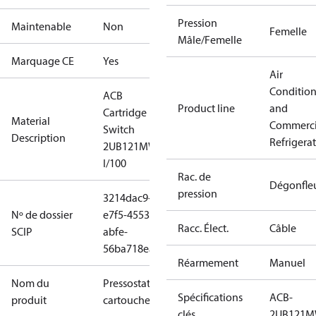
Pression
Maintenable
Non
Femelle
Mâle/Femelle
Marquage CE
Yes
Air
Conditio
ACB
Product line
and
Cartridge
Material
Commerci
Switch
Description
Refrigera
2UB121MW
I/100
Rac. de
Dégonfle
pression
3214dac9-
Nº de dossier
e7f5-4553-
Racc. Élect.
Câble
SCIP
abfe-
56ba718eab3c
Réarmement
Manuel
Nom du
Pressostat à
Spécifications
ACB-
produit
cartouche
clés
2UB121