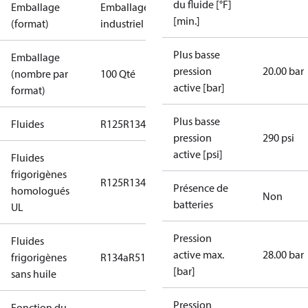
du fluide [°F]
Emballage
Emballage
[min.]
(format)
industriel
Plus basse
Emballage
pression
20.00 bar
(nombre par
100 Qté
active [bar]
format)
Plus basse
Fluides
R125
R134a
R22
R404A
R407C
R407H
R410A
R43
pression
290 psi
active [psi]
Fluides
frigorigènes
R125
R134a
R22
R404A
R407C
R407H
R410A
R43
Présence de
homologués
Non
batteries
UL
Pression
Fluides
active max.
28.00 bar
frigorigènes
R134a
R513A
[bar]
sans huile
Pression
Fonction du