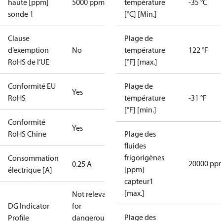
haute [ppm]
5000 ppm
température
-35 °C
sonde 1
[°C] [Min.]
Clause
Plage de
d’exemption
No
température
122 °F
RoHS de l’UE
[°F] [max.]
Conformité EU
Plage de
Yes
RoHS
température
-31 °F
[°F] [min.]
Conformité
Yes
RoHS Chine
Plage des
fluides
frigorigènes
Consommation
20000 pp
0.25 A
[ppm]
électrique [A]
capteur1
[max.]
Not relevant
DG Indicator
for
Plage des
Profile
dangerous