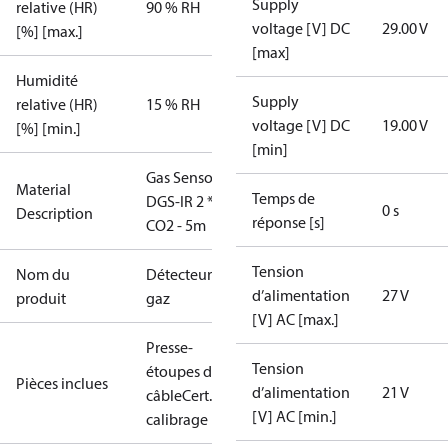
Supply
relative (HR)
90 % RH
voltage [V] DC
29.00 V
[%] [max.]
[max]
Humidité
Supply
relative (HR)
15 % RH
voltage [V] DC
19.00 V
[%] [min.]
[min]
Gas Sensor -
Material
Temps de
DGS-IR 2 *
0 s
Description
réponse [s]
CO2 - 5m
Tension
Nom du
Détecteur de
d’alimentation
27 V
produit
gaz
[V] AC [max.]
Presse-
Tension
étoupes de
Pièces inclues
d’alimentation
21 V
câble
Cert.
[V] AC [min.]
calibrage