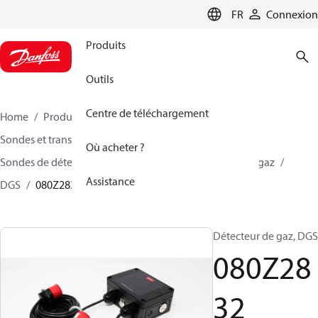
LANGUAGE
FR
Connexion
Produits
Outils
Centre de téléchargement
Home
Produits
Climate Solutions - cooling
Sondes et transmetteurs
Sondes
Où acheter ?
Sondes de détection de gaz
Sondes de détection de gaz
Assistance
DGS
080Z2832
Détecteur de gaz, DGS
080Z28
32