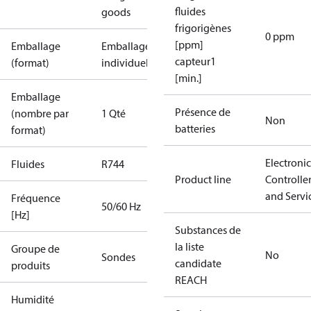
fluides
goods
frigorigènes
0 ppm
[ppm]
Emballage
Emballage
capteur1
(format)
individuel
[min.]
Emballage
Présence de
(nombre par
1 Qté
Non
batteries
format)
Electronic
Fluides
R744
Product line
Controlle
and Servi
Fréquence
50/60 Hz
[Hz]
Substances de
la liste
Groupe de
No
Sondes
candidate
produits
REACH
Humidité