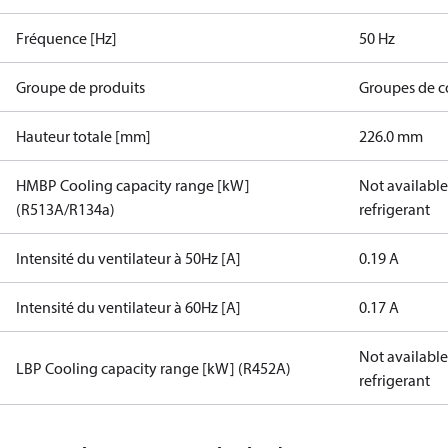
Fréquence [Hz]
50 Hz
Groupe de produits
Groupes de 
Hauteur totale [mm]
226.0 mm
HMBP Cooling capacity range [kW]
Not available 
(R513A/R134a)
refrigerant
Intensité du ventilateur à 50Hz [A]
0.19 A
Intensité du ventilateur à 60Hz [A]
0.17 A
Not available 
LBP Cooling capacity range [kW] (R452A)
refrigerant