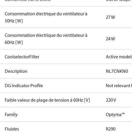
Consommation électrique du ventilateur à
27 W
50Hz [W]
Consommation électrique du ventilateur à
24 W
60Hz [W]
CoolselectorFilter
Active model
Description
NL7CNKN0
DG Indicator Profile
Not relevant
Faible valeur de plage de tension à 60Hz [V]
220 V
Family
Optyma™
Fluides
R290