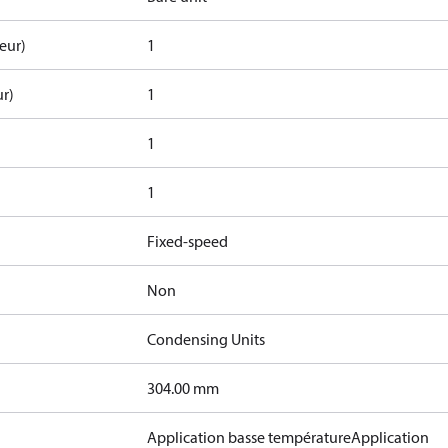
eur)
1
r)
1
1
1
Fixed-speed
Non
Condensing Units
304.00 mm
Application basse température
Application