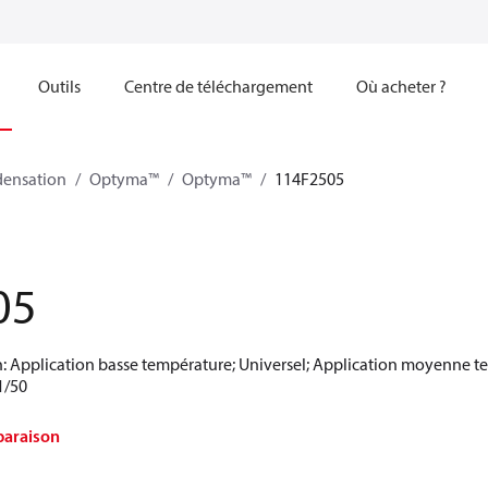
Outils
Centre de téléchargement
Où acheter ?
densation
Optyma™
Optyma™
114F2505
05
: Application basse température; Universel; Application moyenne te
1/50
paraison