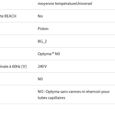
moyenne température
Universel
date REACH
No
Piston
BG_2
Optyma™ N0
inale à 60Hz [V]
240 V
N0
NO : Optyma sans vannes ni réservoir pour
tubes capillaires