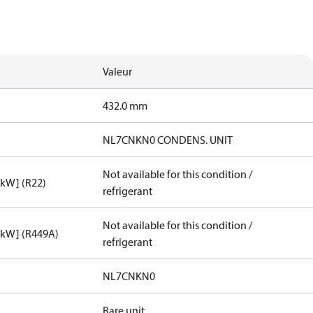
Valeur
432.0 mm
NL7CNKN0 CONDENS. UNIT
Not available for this condition /
[kW] (R22)
refrigerant
Not available for this condition /
[kW] (R449A)
refrigerant
NL7CNKN0
Bare unit