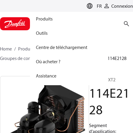
LANGUAGE
FR
Connexion
Produits
Outils
Centre de téléchargement
Home
Produits
Climate Solutions - cooling
Groupes de condensation
Optyma™
Optyma™
114E2128
Où acheter ?
Assistance
SC18/18GXT2
114E21
28
Segment
d’application: