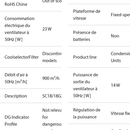
Out of scope
RoHS Chine
Plateforme de
Fixed-sp
vitesse
Consommation
électrique du
23 W
ventilateur à
Présence de
Non
50Hz [W]
batteries
Discontinued
Condensi
CoolselectorFilter
Product line
models
Units
Débit d'air à
Puissance de
900 m³/h
50Hz [m³/h]
sortie du
14 W
ventilateur à
50Hz [W]
Description
SC18/18GXT2
Régulation de
Not relevant
Vitesse fix
la puissance
DG Indicator
for
Profile
dangerous