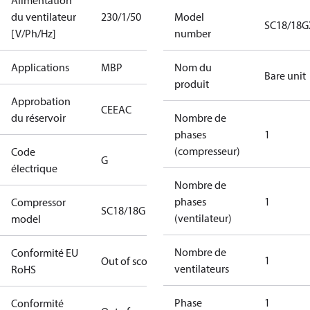
Alimentation
du ventilateur
230/1/50
Model
SC18/18G
[V/Ph/Hz]
number
Applications
MBP
Nom du
Bare unit
produit
Approbation
CE
EAC
du réservoir
Nombre de
phases
1
(compresseur)
Code
G
électrique
Nombre de
phases
1
Compressor
SC18/18G
(ventilateur)
model
Nombre de
Conformité EU
1
Out of scope
ventilateurs
RoHS
Phase
1
Conformité