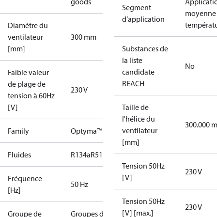
goods
Applicati
Segment
moyenne
d’application
températ
Diamètre du
ventilateur
300 mm
[mm]
Substances de
la liste
No
candidate
Faible valeur
REACH
de plage de
230 V
tension à 60Hz
[V]
Taille de
l'hélice du
300.000 
ventilateur
Family
Optyma™
[mm]
Fluides
R134a
R513A
Tension 50Hz
230 V
[V]
Fréquence
50 Hz
[Hz]
Tension 50Hz
230 V
[V] [max.]
Groupe de
Groupes de