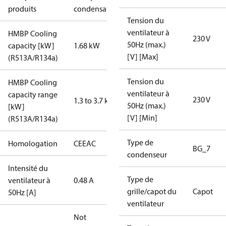
produits
condensation
Tension du
ventilateur à
HMBP Cooling
230 V
50Hz (max.)
capacity [kW]
1.68 kW
[V] [Max]
(R513A/R134a)
Tension du
HMBP Cooling
ventilateur à
capacity range
230 V
1.3 to 3.7 kW
50Hz (max.)
[kW]
[V] [Min]
(R513A/R134a)
Type de
Homologation
CE
EAC
BG_7
condenseur
Intensité du
Type de
ventilateur à
0.48 A
grille/capot du
Capot
50Hz [A]
ventilateur
Not