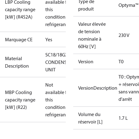
Type de
LBP Cooling
available for
Optyma™ 
produit
capacity range
this
[kW] (R452A)
condition /
Valeur élevée
refrigerant
de tension
230 V
nominale à
Marquage CE
Yes
60Hz [V]
SC18/18GXT0
Material
Version
T0
CONDENS.
Description
UNIT
T0 : Opty
+ réservoi
Not
VersionDescription
sans vann
MBP Cooling
available for
d'arrêt
capacity range
this
[kW] (R22)
condition /
Volume du
refrigerant
1.7 L
réservoir [L]