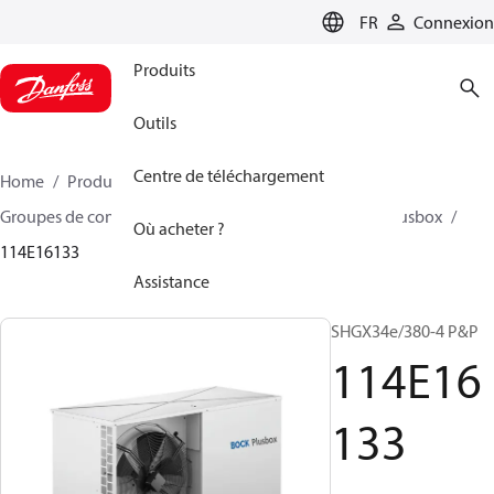
LANGUAGE
FR
Connexion
Produits
Outils
Centre de téléchargement
Home
Produits
Climate Solutions - cooling
Groupes de condensation
BOCK plusbox
BOCK plusbox
Où acheter ?
114E16133
Assistance
SHGX34e/380-4 P&P
114E16
133