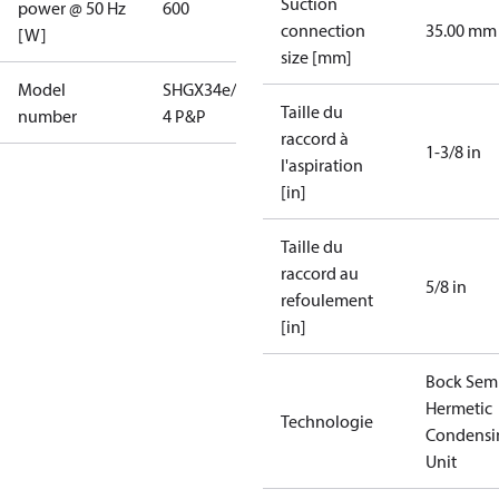
Suction
power @ 50 Hz
600
connection
35.00 mm
[W]
size [mm]
Model
SHGX34e/380-
Taille du
number
4 P&P
raccord à
1-3/8 in
l'aspiration
[in]
Taille du
raccord au
5/8 in
refoulement
[in]
Bock Sem
Hermetic
Technologie
Condensi
Unit