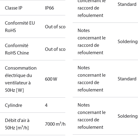
concernant le
Standard
Classe IP
IP66
raccord de
refoulement
Conformité EU
Out of scope
RoHS
Notes
concernant le
Soldering
raccord de
Conformité
Out of scope
refoulement
RoHS Chine
Notes
Consommation
concernant le
électrique du
Standard
600 W
raccord de
ventilateur à
refoulement
50Hz [W]
Notes
Cylindre
4
concernant le
Soldering
raccord de
Débit d'air à
7000 m³/h
refoulement
50Hz [m³/h]