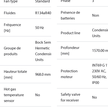
Phase
3
Fan type
Standard
Présence de
Fluides
R134a
R404A
R407C
R407F
R448A
R449A
R450A
Non
batteries
Fréquence
50 Hz
Condensi
[Hz]
Product line
Units
Bock Semi-
Profondeur
Groupe de
Hermetic
1570.00 
[mm]
produits
Condensing
Units
INT69 G 1
Protection
230V AC,
Hauteur totale
968.0 mm
moteur
50/60 Hz,
[mm]
IP00
Hot gas
Safety valve
temperature
No
No
for receiver
sensor