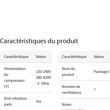
Caractéristiques du produit
Caractéristique
Valeur
Caractéristique
Valeur
Alimentation
Nom du
220-240V D /
Package U
du
produit
380-420V Y
compresseur
-3- 50Hz
[V]
Nombre de
1
ventilateurs
Anti-vibration
Yes
pads
Notes