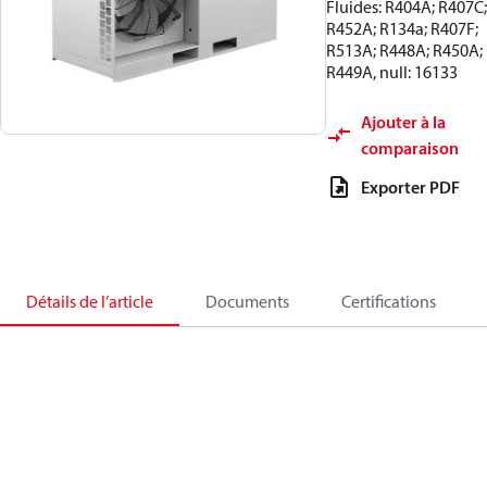
Fluides: R404A; R407C;
R452A; R134a; R407F;
R513A; R448A; R450A;
R449A, null: 16133
Ajouter à la
comparaison
Exporter PDF
Détails de l’article
Documents
Certifications