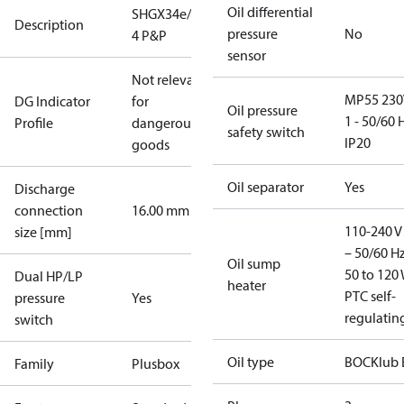
Oil differential
SHGX34e/380-
Description
pressure
No
4 P&P
sensor
Not relevant
MP55 230
DG Indicator
for
Oil pressure
1 - 50/60 
Profile
dangerous
safety switch
IP20
goods
Oil separator
Yes
Discharge
connection
16.00 mm
110-240 V 
size [mm]
– 50/60 Hz
Oil sump
50 to 120 
Dual HP/LP
heater
PTC self-
pressure
Yes
regulatin
switch
Oil type
BOCKlub 
Family
Plusbox