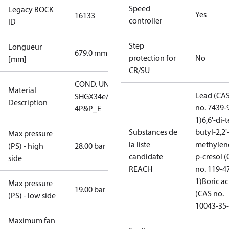
Speed
Legacy BOCK
Yes
16133
controller
ID
Step
Longueur
679.0 mm
protection for
No
[mm]
CR/SU
COND. UNIT
Material
Lead (CA
SHGX34e/380-
Description
no. 7439-
4P&P_E
1)
6,6'-di-t
Substances de
butyl-2,2'
Max pressure
la liste
methylen
(PS) - high
28.00 bar
candidate
p-cresol 
side
REACH
no. 119-4
1)
Boric ac
Max pressure
19.00 bar
(CAS no.
(PS) - low side
10043-35-
Maximum fan