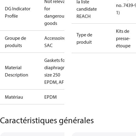
Not relevant
la liste
no. 7439-
DG Indicator
for
candidate
1)
Profile
dangerous
REACH
goods
Kits de
Type de
Groupe de
Accessoires -
presse-
produit
produits
SAC
étoupe
Gaskets for
Material
diaphragm
Description
size 250
EPDM, AF
Matériau
EPDM
Caractéristiques générales