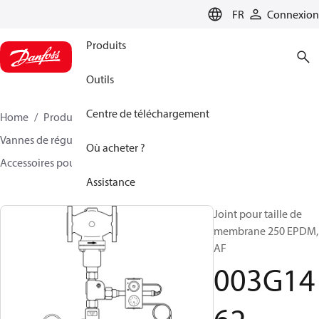
LANGUAGE
FR
Connexion
Produits
Outils
Centre de téléchargement
Home
Produits
Climate Solutions - chauffage
Vannes de régulation motorisées
Vannes rotatives
Où acheter ?
Accessoires pour vannes rotatives
003G1462
Assistance
Joint pour taille de
membrane 250 EPDM,
AF
003G14