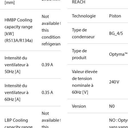
REACH
[mm]
Technologie
Piston
Not
HMBP Cooling
available for
capacity range
Type de
this
BG_4/5
[kW]
condenseur
condition /
(R513A/R134a)
refrigerant
Type de
Optyma™
produit
Intensité du
ventilateur à
0.39 A
50Hz [A]
Valeur élevée
de tension
240 V
nominale à
Intensité du
60Hz [V]
ventilateur à
0.35 A
60Hz [A]
Version
N0
Not
LBP Cooling
available for
NO : Opt
capacity range
this
sans vann