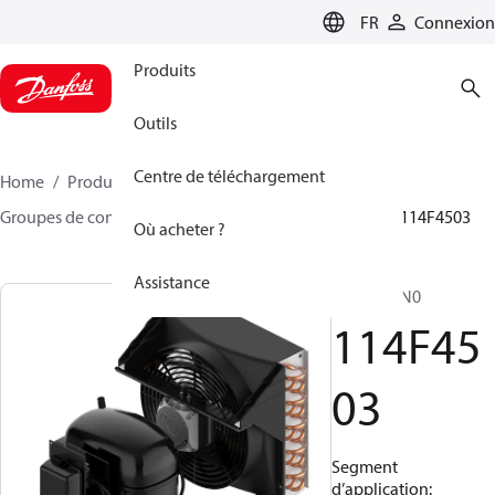
LANGUAGE
FR
Connexion
Produits
Outils
Centre de téléchargement
Home
Produits
Climate Solutions - cooling
Groupes de condensation
Optyma™
Optyma™
114F4503
Où acheter ?
Assistance
SC18CNXN0
114F45
03
Segment
d’application: