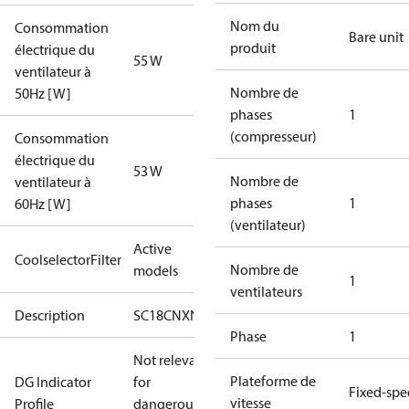
Nom du
Consommation
Bare unit
produit
électrique du
55 W
ventilateur à
Nombre de
50Hz [W]
phases
1
(compresseur)
Consommation
électrique du
53 W
Nombre de
ventilateur à
phases
1
60Hz [W]
(ventilateur)
Active
CoolselectorFilter
Nombre de
models
1
ventilateurs
Description
SC18CNXN0
Phase
1
Not relevant
Plateforme de
DG Indicator
for
Fixed-sp
vitesse
Profile
dangerous