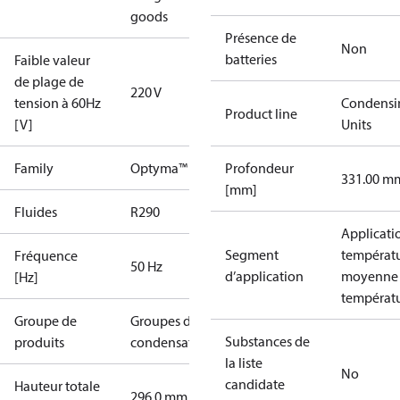
goods
Présence de
Non
batteries
Faible valeur
de plage de
220 V
tension à 60Hz
Condensi
Product line
[V]
Units
Family
Optyma™
Profondeur
331.00 m
[mm]
Fluides
R290
Applicati
Segment
températ
Fréquence
50 Hz
d’application
moyenne
[Hz]
températ
Groupe de
Groupes de
Substances de
produits
condensation
la liste
No
candidate
Hauteur totale
296.0 mm