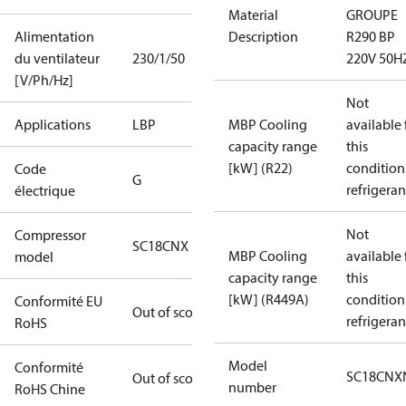
Material
GROUPE
Alimentation
Description
R290 BP
du ventilateur
230/1/50
220V 50H
[V/Ph/Hz]
Not
Applications
LBP
MBP Cooling
available 
capacity range
this
[kW] (R22)
condition
Code
G
refrigeran
électrique
Not
Compressor
SC18CNX
MBP Cooling
available 
model
capacity range
this
[kW] (R449A)
condition
Conformité EU
Out of scope
refrigeran
RoHS
Model
Conformité
SC18CNX
Out of scope
number
RoHS Chine