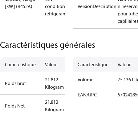
[kW] (R452A)
condition /
VersionDescription
ni réservo
refrigerant
pour tube
capillaire
Caractéristiques générales
Caractéristique
Valeur
Caractéristique
Valeur
21.812
Volume
75.136 Lit
Poids brut
Kilogram
EAN/UPC
57024285
21.812
Poids Net
Kilogram