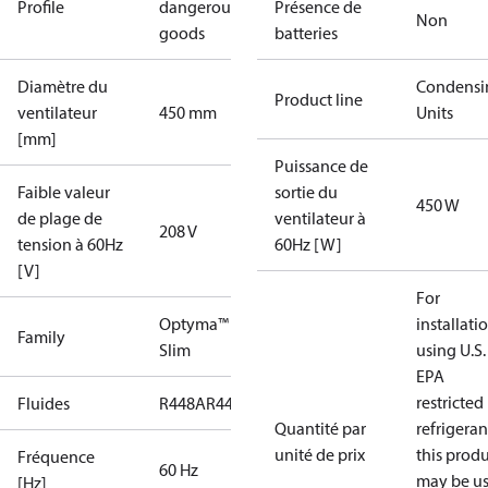
Profile
dangerous
Présence de
Non
goods
batteries
Diamètre du
Condensi
Product line
ventilateur
450 mm
Units
[mm]
Puissance de
Faible valeur
sortie du
450 W
de plage de
ventilateur à
208 V
tension à 60Hz
60Hz [W]
[V]
For
Optyma™
installati
Family
Slim
using U.S.
EPA
restricted
Fluides
R448A
R449A
R134a
R404A
R452A
Quantité par
refrigeran
unité de prix
this prod
Fréquence
60 Hz
may be u
[Hz]