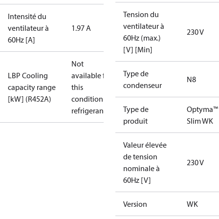
Tension du
Intensité du
ventilateur à
ventilateur à
1.97 A
230 V
60Hz (max.)
60Hz [A]
[V] [Min]
Not
Type de
LBP Cooling
available for
N8
condenseur
capacity range
this
[kW] (R452A)
condition /
Type de
Optyma™
refrigerant
produit
Slim WK
Valeur élevée
de tension
230 V
nominale à
60Hz [V]
Version
WK