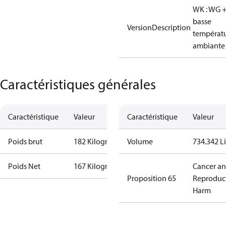
WK : WG 
basse
VersionDescription
températ
ambiante
Caractéristiques générales
Caractéristique
Valeur
Caractéristique
Valeur
Poids brut
182 Kilogram
Volume
734.342 Li
Poids Net
167 Kilogram
Cancer a
Proposition 65
Reproduc
Harm