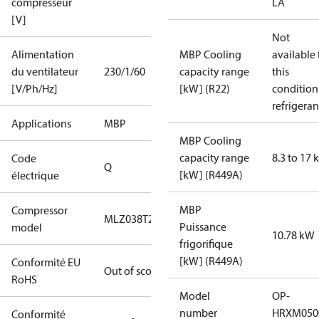
compresseur
LA
[V]
Not
Alimentation
MBP Cooling
available 
du ventilateur
230/1/60
capacity range
this
[V/Ph/Hz]
[kW] (R22)
condition
refrigeran
Applications
MBP
MBP Cooling
capacity range
8.3 to 17
Code
Q
[kW] (R449A)
électrique
MBP
Compressor
MLZ038T2A
Puissance
model
10.78 kW
frigorifique
[kW] (R449A)
Conformité EU
Out of scope
RoHS
Model
OP-
number
HRXM050
Conformité