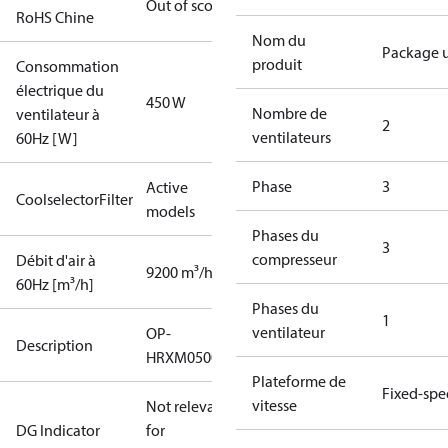
Out of scope
RoHS Chine
Nom du
Package u
produit
Consommation
électrique du
450 W
Nombre de
ventilateur à
2
ventilateurs
60Hz [W]
Phase
3
Active
CoolselectorFilter
models
Phases du
3
compresseur
Débit d'air à
9200 m³/h
60Hz [m³/h]
Phases du
1
ventilateur
OP-
Description
HRXM0500UWK000Q
Plateforme de
Fixed-sp
vitesse
Not relevant
DG Indicator
for