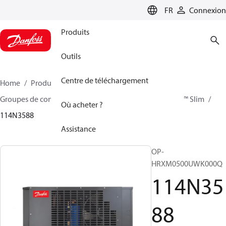
LANGUAGE
FR
Connexion
Produits
Outils
Centre de téléchargement
Home
Produits
Climate Solutions - cooling
Groupes de condensation
Optyma™ Slim
Optyma™ Slim
Où acheter ?
114N3588
Assistance
OP-
HRXM0500UWK000Q
114N35
88