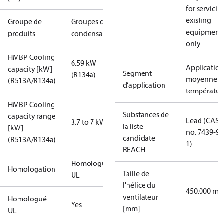
for servic
existing
Groupe de
Groupes de
equipmen
produits
condensation
only
HMBP Cooling
6.59 kW
Applicati
capacity [kW]
Segment
(R134a)
moyenne
(R513A/R134a)
d’application
températ
HMBP Cooling
Substances de
capacity range
Lead (CA
3.7 to 7 kW
la liste
[kW]
no. 7439-
candidate
(R513A/R134a)
1)
REACH
Homologué
Homologation
Taille de
UL
l'hélice du
450.000 
ventilateur
Homologué
Yes
[mm]
UL