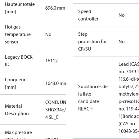
Hauteur totale
696.0 mm
Speed
[mm]
No
controller
Hot gas
Step
temperature
No
protection for
No
sensor
CR/SU
Legacy BOCK
16112
Lead (CA
ID
no. 7439-
1)
6,6'-di-t
Longueur
1043.0 mm
Substances de
butyl-2,2'
[mm]
la liste
methylen
candidate
p-cresol 
COND. UNIT
Material
REACH
no. 119-4
SHGX34e/315-
Description
1)
Boric ac
4 SL_E
(CAS no.
10043-35-
Max pressure