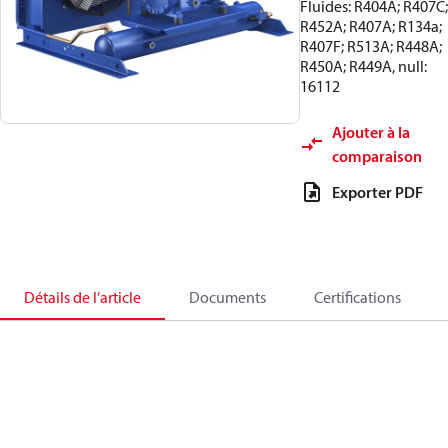
Fluides: R404A; R407C;
R452A; R407A; R134a;
R407F; R513A; R448A;
R450A; R449A, null:
16112
Ajouter à la
comparaison
Exporter PDF
Détails de l’article
Documents
Certifications