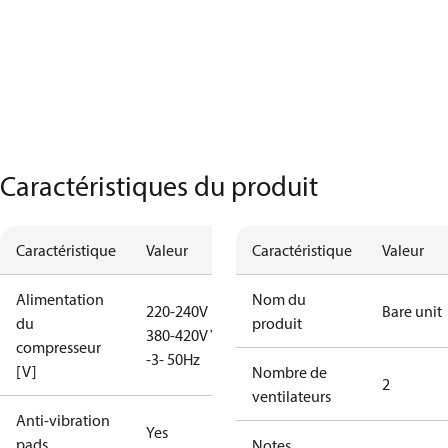
Caractéristiques du produit
Caractéristique
Valeur
Caractéristique
Valeur
Alimentation
Nom du
220-240V D /
Bare unit
du
produit
380-420V Y
compresseur
-3- 50Hz
[V]
Nombre de
2
ventilateurs
Anti-vibration
Yes
pads
Notes