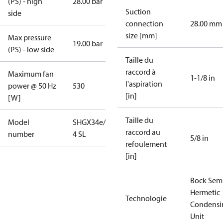
(PS) - high
28.00 bar
Suction
side
connection
28.00 mm
size [mm]
Max pressure
19.00 bar
(PS) - low side
Taille du
raccord à
Maximum fan
1-1/8 in
l'aspiration
power @ 50 Hz
530
[in]
[W]
Taille du
Model
SHGX34e/315-
raccord au
number
4 SL
5/8 in
refoulement
[in]
Bock Sem
Hermetic
Technologie
Condensi
Unit