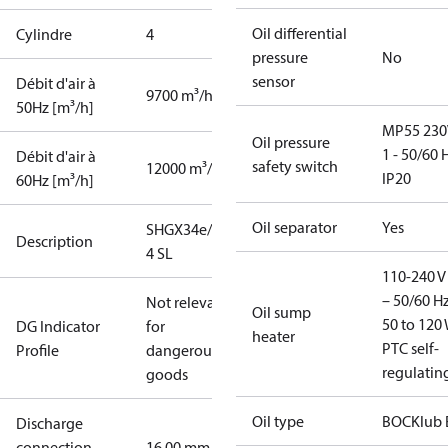
Oil differential
Cylindre
4
pressure
No
sensor
Débit d'air à
9700 m³/h
50Hz [m³/h]
MP55 230
Oil pressure
1 - 50/60 
Débit d'air à
safety switch
12000 m³/h
IP20
60Hz [m³/h]
Oil separator
Yes
SHGX34e/315-
Description
4 SL
110-240 V 
– 50/60 Hz
Not relevant
Oil sump
50 to 120 
DG Indicator
for
heater
PTC self-
Profile
dangerous
regulatin
goods
Oil type
BOCKlub 
Discharge
connection
16.00 mm