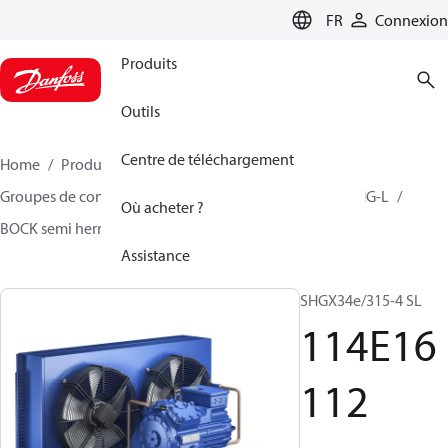
LANGUAGE
FR
Connexion
Produits
Outils
Centre de téléchargement
Home
Produits
Climate Solutions - cooling
Groupes de condensation
BOCK semi hermetique SHG-L
Où acheter ?
BOCK semi hermetic SHG-L
114E16112
Assistance
SHGX34e/315-4 SL
114E16
112