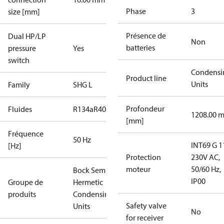
Phase
3
size [mm]
Présence de
Dual HP/LP
Non
batteries
pressure
Yes
switch
Condensi
Product line
Units
Family
SHG L
Profondeur
Fluides
R134a
R404A
R407A
R407C
R407F
R448A
R449A
1208.00 
[mm]
Fréquence
50 Hz
INT69 G 1
[Hz]
Protection
230V AC,
moteur
50/60 Hz,
Bock Semi-
IP00
Groupe de
Hermetic
produits
Condensing
Safety valve
Units
No
for receiver