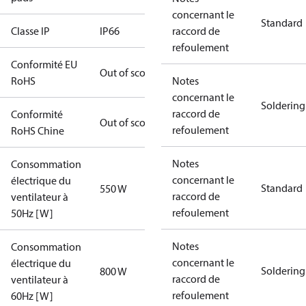
concernant le
Standard
Classe IP
IP66
raccord de
refoulement
Conformité EU
Out of scope
RoHS
Notes
concernant le
Soldering
raccord de
Conformité
Out of scope
refoulement
RoHS Chine
Notes
Consommation
concernant le
électrique du
Standard
550 W
raccord de
ventilateur à
refoulement
50Hz [W]
Notes
Consommation
concernant le
électrique du
Soldering
800 W
raccord de
ventilateur à
refoulement
60Hz [W]