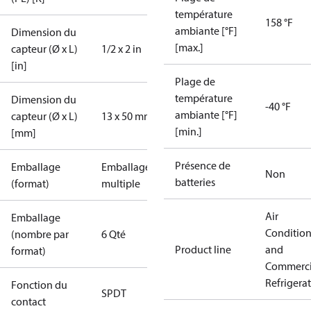
température
158 °F
ambiante [°F]
Dimension du
[max.]
capteur (Ø x L)
1/2 x 2 in
[in]
Plage de
température
Dimension du
-40 °F
ambiante [°F]
capteur (Ø x L)
13 x 50 mm
[min.]
[mm]
Présence de
Emballage
Emballage
Non
batteries
(format)
multiple
Air
Emballage
Conditio
(nombre par
6 Qté
Product line
and
format)
Commerci
Refrigera
Fonction du
SPDT
contact