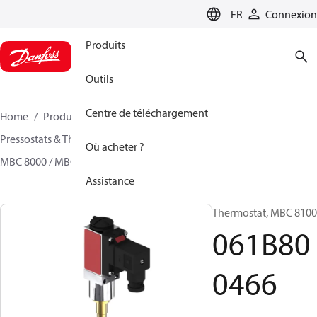
LANGUAGE
FR
Connexion
Produits
Outils
Centre de téléchargement
Home
Produits
Sensing solutions
Pressostats & Thermostats
Thermostats
Où acheter ?
MBC 8000 / MBC 8100
061B800466
Assistance
Thermostat, MBC 8100
061B80
0466