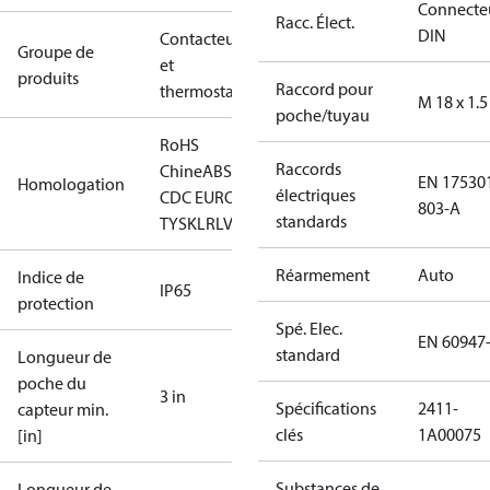
Connecte
Racc. Élect.
DIN
Contacteurs
Groupe de
et
produits
Raccord pour
thermostats
M 18 x 1.5
poche/tuyau
RoHS
Raccords
Chine
ABS
BV
CCC
CCS
CE
DNV
EAC
GL
KRS
LLC
EN 17530
Homologation
électriques
CDC EURO-
803-A
standards
TYSK
LR
LVD
NKK
RINA
RMRS
RoHS
TYSK
Réarmement
Auto
Indice de
IP65
protection
Spé. Elec.
EN 60947
standard
Longueur de
poche du
3 in
Spécifications
2411-
capteur min.
clés
1A00075
[in]
Substances de
Longueur de