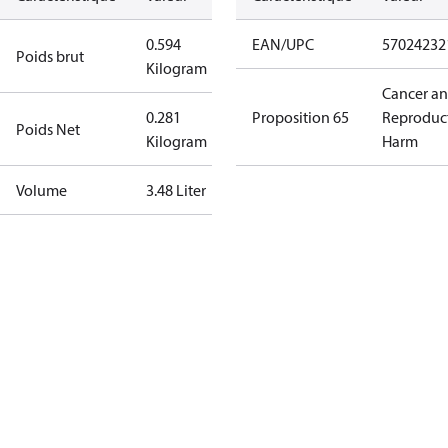
0.594
EAN/UPC
57024232
Poids brut
Kilogram
Cancer a
0.281
Proposition 65
Reproduc
Poids Net
Kilogram
Harm
Volume
3.48 Liter