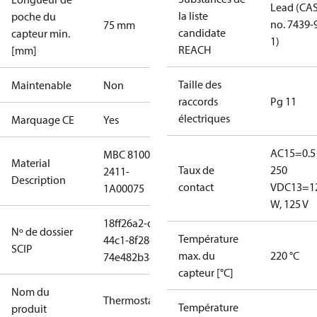
Lead (CA
la liste
poche du
no. 7439-
75 mm
candidate
capteur min.
1)
REACH
[mm]
Taille des
Maintenable
Non
raccords
Pg 11
électriques
Marquage CE
Yes
AC15=0.5 
MBC 8100
Material
Taux de
250
2411-
Description
contact
V
DC13=1
1A00075
W, 125 V
18ff26a2-cbcf-
Nº de dossier
Température
44c1-8f28-
SCIP
max. du
220 °C
74e482b38eed
capteur [°C]
Nom du
Thermostat
Température
produit