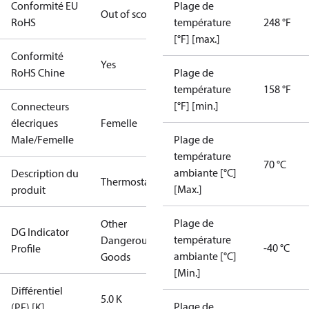
Conformité EU
Plage de
Out of scope
RoHS
température
248 °F
[°F] [max.]
Conformité
Yes
RoHS Chine
Plage de
température
158 °F
[°F] [min.]
Connecteurs
élecriques
Femelle
Male/Femelle
Plage de
température
70 °C
ambiante [°C]
Description du
Thermostat
[Max.]
produit
Plage de
Other
DG Indicator
température
Dangerous
-40 °C
Profile
ambiante [°C]
Goods
[Min.]
Différentiel
5.0 K
Plage de
(PE) [K]