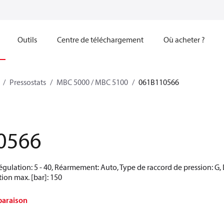
Outils
Centre de téléchargement
Où acheter ?
Pressostats
MBC 5000 / MBC 5100
061B110566
0566
égulation: 5 - 40, Réarmement: Auto, Type de raccord de pression: G, 
ation max. [bar]: 150
paraison