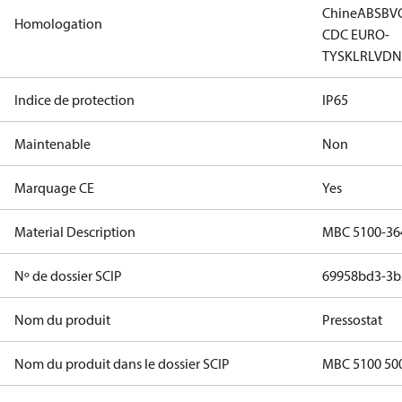
Chine
ABS
BV
Homologation
CDC EURO-
TYSK
LR
LVD
N
Indice de protection
IP65
Maintenable
Non
Marquage CE
Yes
Material Description
MBC 5100-36
Nº de dossier SCIP
69958bd3-3b
Nom du produit
Pressostat
Nom du produit dans le dossier SCIP
MBC 5100 500