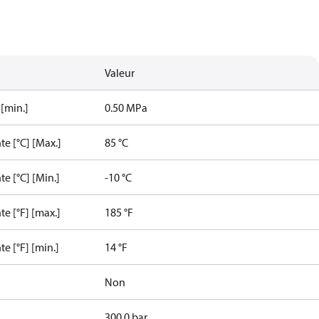
Valeur
[min.]
0.50 MPa
e [°C] [Max.]
85 °C
e [°C] [Min.]
-10 °C
e [°F] [max.]
185 °F
e [°F] [min.]
14 °F
Non
300.0 bar