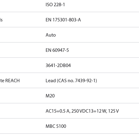
ISO 228-1
ds
EN 175301-803-A
Auto
EN 60947-5
3641-2DB04
date REACH
Lead (CAS no. 7439-92-1)
M20
AC15=0.5 A, 250 V
DC13=12 W, 125 V
MBC 5100