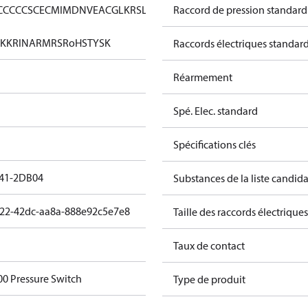
CCC
CCS
CE
CMIM
DNV
EAC
GL
KRS
LLC
Raccord de pression standard
KK
RINA
RMRS
RoHS
TYSK
Raccords électriques standar
Réarmement
Spé. Elec. standard
Spécifications clés
41-2DB04
Substances de la liste candi
22-42dc-aa8a-888e92c5e7e8
Taille des raccords électriques
Taux de contact
0 Pressure Switch
Type de produit