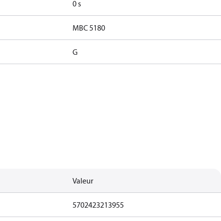
0 s
MBC 5180
G
Valeur
5702423213955