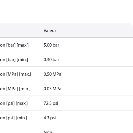
Valeur
ion [bar] [max.]
5.00 bar
ion [bar] [min.]
0.30 bar
sion [MPa] [max.]
0.50 MPa
ion [MPa] [min.]
0.03 MPa
on [psi] [max.]
72.5 psi
on [psi] [min.]
4.3 psi
Non