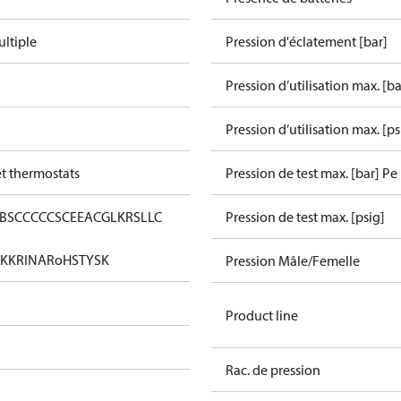
ltiple
Pression d'éclatement [bar]
Pression d’utilisation max. [ba
Pression d’utilisation max. [ps
et thermostats
Pression de test max. [bar] Pe
BS
CCC
CCS
CE
EAC
GL
KRS
LLC
Pression de test max. [psig]
KK
RINA
RoHS
TYSK
Pression Mâle/Femelle
Product line
Rac. de pression