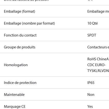
Emballage (format)
Emballage mu
Emballage (nombre par format)
10 Qté
Fonction du contact
SPDT
Groupe de produits
Contacteurs 
RoHS Chine
A
Homologation
CDC EURO-
TYSK
LR
LVD
N
Indice de protection
IP65
Maintenable
Non
Marquage CE
Yes