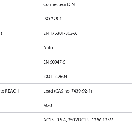
Connecteur DIN
ISO 228-1
ds
EN 175301-803-A
Auto
EN 60947-5
2031-2DB04
date REACH
Lead (CAS no. 7439-92-1)
M20
AC15=0.5 A, 250 V
DC13=12 W, 125 V