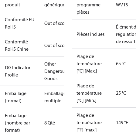
produit
génériques
programme
WVTS
pièces
Conformité EU
Out of scope
RoHS
Élément 
Pièces inclues
régulatio
de ressort
Conformité
Out of scope
RoHS Chine
Plage de
température
65 °C
Other
DG Indicator
[°C] [Max.]
Dangerous
Profile
Goods
Plage de
température
25 °C
Emballage
Emballage
[°C] [Min.]
(format)
multiple
Plage de
Emballage
température
149 °F
(nombre par
8 Qté
[°F] [max.]
format)