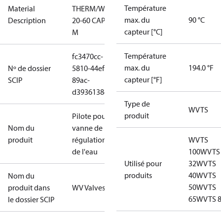
Température
Material
THERM/WVTS
max. du
90 °C
Description
20-60 CAP 2
capteur [°C]
M
Température
fc3470cc-
max. du
194.0 °F
Nº de dossier
5810-44ef-
capteur [°F]
SCIP
89ac-
d393613841da
Type de
WVTS
produit
Pilote pour
Nom du
vanne de
produit
régulation
WVTS
de l'eau
100
WVTS
Utilisé pour
32
WVTS
produits
40
WVTS
Nom du
50
WVTS
produit dans
WV Valves
65
WVTS 
le dossier SCIP