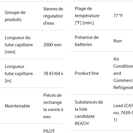
Plage de
Vannes de
Groupe de
température
77 °F
régulation
produits
[°F] [min.]
d'eau
Présence de
Longueur du
Non
batteries
tube capillaire
2000 mm
[mm]
Air
Conditio
Longueur
Product line
and
tube capillaire
78 47/64 in
Commerci
[in]
Refrigera
Pièces de
Substances de
rechange de
Lead (CA
Maintenable
la liste
la vanne à
no. 7439-
candidate
eau
1)
REACH
PILOT