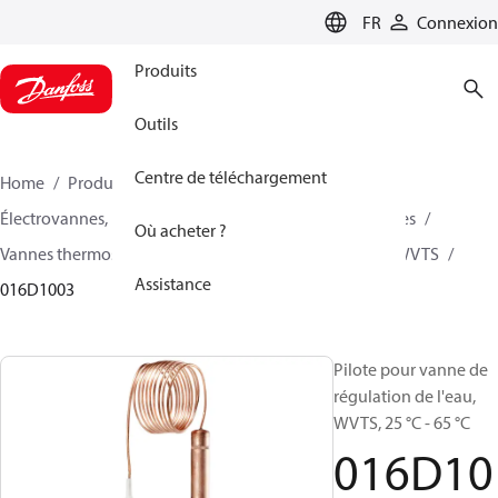
LANGUAGE
FR
Connexion
Produits
Outils
Centre de téléchargement
Home
Produits
Climate Solutions - chauffage
Électrovannes, Fluid Controls
Vannes thermostatiques
Où acheter ?
Vannes thermostatiques - WVTS - Pieces détachées
WVTS
Assistance
016D1003
Pilote pour vanne de
régulation de l'eau,
WVTS, 25 °C - 65 °C
016D10