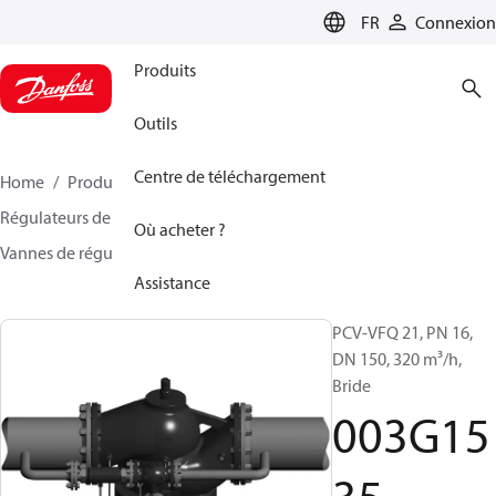
LANGUAGE
FR
Connexion
Produits
Outils
Centre de téléchargement
Home
Produits
Climate Solutions - chauffage
Régulateurs de pression et contrôleurs de débit
Où acheter ?
Vannes de régulation pilote
PCVD
003G1535
Assistance
PCV-VFQ 21, PN 16,
DN 150, 320 m³/h,
Bride
003G15