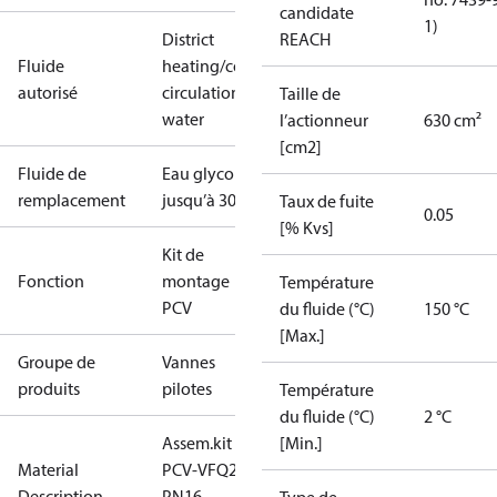
candidate
1)
District
REACH
Fluide
heating/cooling
autorisé
circulation
Taille de
water
l’actionneur
630 cm²
[cm2]
Fluide de
Eau glycolée
remplacement
jusqu’à 30%
Taux de fuite
0.05
[% Kvs]
Kit de
Fonction
montage
Température
PCV
du fluide (°C)
150 °C
[Max.]
Groupe de
Vannes
produits
pilotes
Température
du fluide (°C)
2 °C
Assem.kit
[Min.]
Material
PCV-VFQ21
Description
PN16