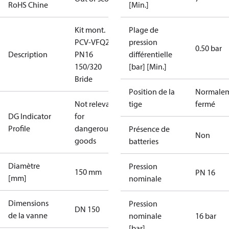
RoHS Chine
[Min.]
Kit mont.
Plage de
PCV-VFQ21
pression
0.50 bar
Description
PN16
différentielle
150/320
[bar] [Min.]
Bride
Position de la
Normale
Not relevant
tige
fermé
DG Indicator
for
Profile
dangerous
Présence de
Non
goods
batteries
Diamètre
Pression
150 mm
PN 16
[mm]
nominale
Dimensions
Pression
DN 150
de la vanne
nominale
16 bar
[bar]