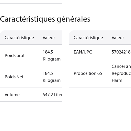
Caractéristiques générales
Caractéristique
Valeur
Caractéristique
Valeur
184.5
EAN/UPC
57024218
Poids brut
Kilogram
Cancer a
184.5
Proposition 65
Reproduc
Poids Net
Kilogram
Harm
Volume
547.2 Liter