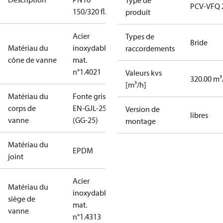
Type de
PCV-VFQ 
150/320 fl.
produit
Acier
Types de
Bride
Matériau du
inoxydable,
raccordements
cône de vanne
mat.
n°1.4021
Valeurs kvs
320.00 m³
[m³/h]
Matériau du
Fonte grise
corps de
EN-GJL-250
Version de
libres
vanne
(GG-25)
montage
Matériau du
EPDM
joint
Acier
Matériau du
inoxydable,
siège de
mat.
vanne
n°1.4313