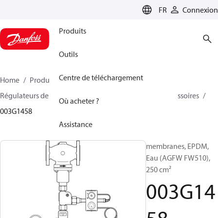
LANGUAGE
FR
Connexion
Produits
Outils
Centre de téléchargement
Home
Produits
Climate Solutions - chauffage
Régulateurs de pression et contrôleurs de débit
Accessoires
Où acheter ?
003G1458
Assistance
membranes, EPDM,
Eau (AGFW FW510),
250 cm²
003G14