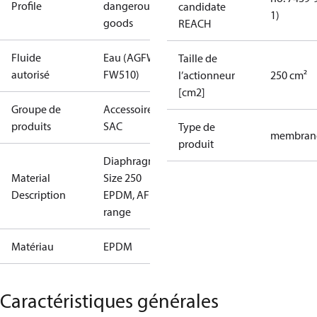
Profile
dangerous
candidate
1)
goods
REACH
Fluide
Eau (AGFW
Taille de
autorisé
FW510)
l’actionneur
250 cm²
[cm2]
Groupe de
Accessoires -
produits
SAC
Type de
membran
produit
Diaphragm
Material
Size 250
Description
EPDM, AF
range
Matériau
EPDM
Caractéristiques générales