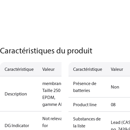
Caractéristiques du produit
Caractéristique
Valeur
Caractéristique
Valeur
membrane
Présence de
Non
Taille 250
batteries
Description
EPDM,
gamme AF
Product line
08
Not relevant
Substances de
Lead (CA
DG Indicator
for
la liste
no. 7439-