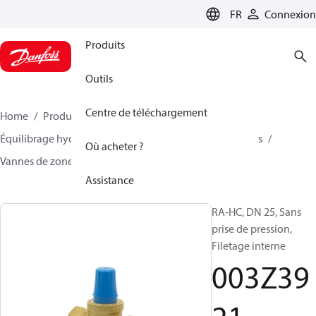
LANGUAGE
FR
Connexion
Produits
Outils
Centre de téléchargement
Home
Produits
Climate Solutions - chauffage
Équilibrage hydraulique et régulation
Other products
Où acheter ?
Vannes de zone
RA-HC
003Z3921
Assistance
RA-HC, DN 25, Sans
prise de pression,
Filetage interne
003Z39