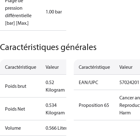
Plage de
pression
1.00 bar
différentielle
[bar] [Max.]
Caractéristiques générales
Caractéristique
Valeur
Caractéristique
Valeur
0.52
EAN/UPC
57024201
Poids brut
Kilogram
Cancer a
0.534
Proposition 65
Reproduc
Poids Net
Kilogram
Harm
Volume
0.566 Liter