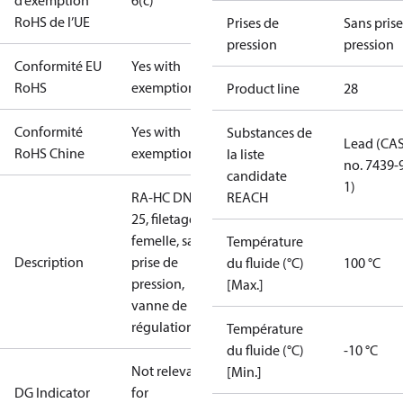
d’exemption
6(c)
RoHS de l’UE
Prises de
Sans pris
pression
pression
Conformité EU
Yes with
RoHS
exemptions
Product line
28
Conformité
Yes with
Substances de
Lead (CA
RoHS Chine
exemptions
la liste
no. 7439-
candidate
1)
RA-HC DN
REACH
25, filetage
femelle, sans
Température
Description
prise de
du fluide (°C)
100 °C
pression,
[Max.]
vanne de
régulation
Température
du fluide (°C)
-10 °C
Not relevant
[Min.]
DG Indicator
for