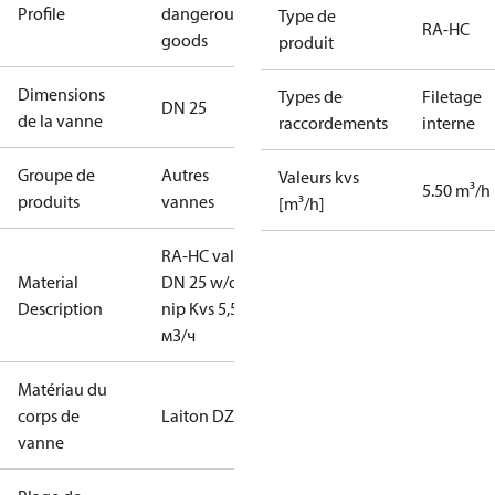
Profile
dangerous
Type de
RA-HC
goods
produit
Dimensions
Types de
Filetage
DN 25
de la vanne
raccordements
interne
Groupe de
Autres
Valeurs kvs
5.50 m³/h
produits
vannes
[m³/h]
RA-HC valve
Material
DN 25 w/o
Description
nip Kvs 5,5
м3/ч
Matériau du
corps de
Laiton DZR
vanne