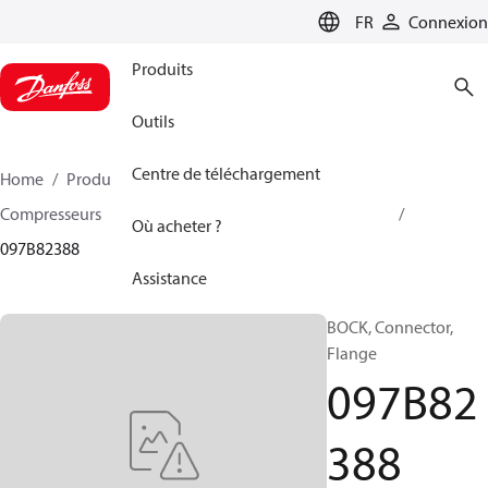
LANGUAGE
FR
Connexion
Produits
Outils
Centre de téléchargement
Home
Produits
Climate Solutions - chauffage
Compresseurs
Accessoire et pièves détachées BOCK
Où acheter ?
097B82388
Assistance
BOCK, Connector,
Flange
097B82
388