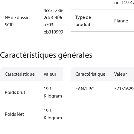
no. 119-4
4cc31238-
Type de
Nº de dossier
2dc3-4f9e-
Flange
produit
SCIP
a703-
eb310999b508
Caractéristiques générales
Caractéristique
Valeur
Caractéristique
Valeur
19.1
EAN/UPC
57151629
Poids brut
Kilogram
19.1
Poids Net
Kilogram