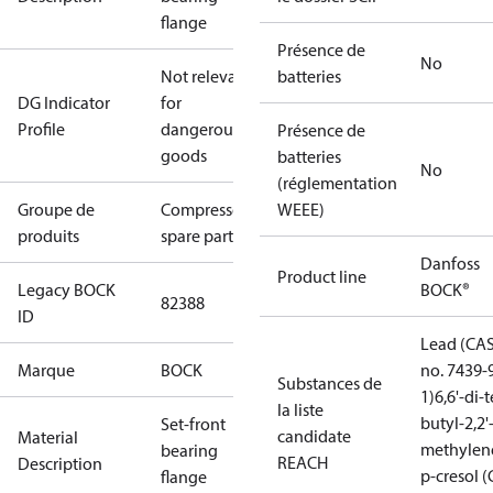
flange
Présence de
No
Not relevant
batteries
DG Indicator
for
Profile
dangerous
Présence de
goods
batteries
No
(réglementation
Groupe de
Compressors
WEEE)
produits
spare parts
Danfoss
Product line
Legacy BOCK
BOCK®
82388
ID
Lead (CA
Marque
BOCK
no. 7439-
Substances de
1)
6,6'-di-t
la liste
butyl-2,2'
Set-front
candidate
Material
methylen
bearing
REACH
Description
p-cresol 
flange