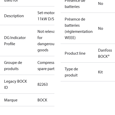
used for
Présence de
No
batteries
Set-motor
Description
11kW D/S
Présence de
batteries
No
Not relevant
(réglementation
DG Indicator
for
WEEE)
Profile
dangerous
goods
Danfoss
Product line
BOCK®
Groupe de
Compressors
produits
spare parts
Type de
Kit
produit
Legacy BOCK
82263
ID
Marque
BOCK