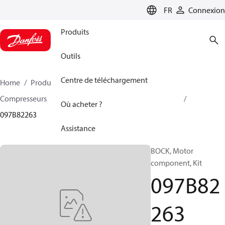
LANGUAGE
FR
Connexion
Produits
Outils
Centre de téléchargement
Home
Produits
Climate Solutions - chauffage
Compresseurs
Accessoire et pièves détachées BOCK
Où acheter ?
097B82263
Assistance
BOCK, Motor
component, Kit
097B82
263