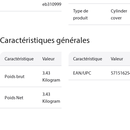
eb310999b508
Type de
Cylinder
produit
cover
Caractéristiques générales
Caractéristique
Valeur
Caractéristique
Valeur
3.43
EAN/UPC
57151625
Poids brut
Kilogram
3.43
Poids Net
Kilogram