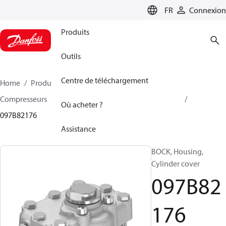
LANGUAGE
FR
Connexion
Produits
Outils
Centre de téléchargement
Home
Produits
Climate Solutions - chauffage
Compresseurs
Accessoire et pièves détachées BOCK
Où acheter ?
097B82176
Assistance
BOCK, Housing,
Cylinder cover
097B82
176