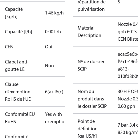
répartition de
S
Capacité
pulvérisation
1.46 kg/h
[kg/h]
Nozzle 0.
Material
Capacité [l/h]
0.00 L/h
gph 60° S
Description
CEN Bliste
CEN
Oui
ecac5e6b
Nº de dossier
f9a1-496f
Clapet anti-
Non
SCIP
a813-
goutte LE
010fd3b0
Clause
Nom du
30 H F OE
d’exemption
6(a)-I
6(c)
produit dans
Nozzle 0.
RoHS de l’UE
le dossier SCIP
0.60 gph
Conformité EU
Yes with
Point de
RoHS
exemptions
7 bar, 3.4 
définition
820 kg/m
[galUS/h]
Conformité