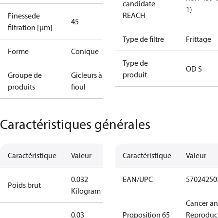
candidate
1)
REACH
Finessede
45
filtration [µm]
Type de filtre
Frittage
Forme
Conique
Type de
OD S
produit
Groupe de
Gicleurs à
produits
fioul
Caractéristiques générales
Caractéristique
Valeur
Caractéristique
Valeur
0.032
EAN/UPC
57024250
Poids brut
Kilogram
Cancer a
0.03
Proposition 65
Reproduc