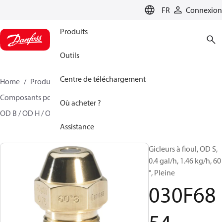
LANGUAGE
FR
Connexion
Produits
Outils
Centre de téléchargement
Home
Produits
Climate Solutions - chauffage
Composants pour brûleur
Gicleurs à fioul Modèle
Où acheter ?
OD B / OD H / OD S
030F6854
Assistance
Gicleurs à fioul, OD S,
0.4 gal/h, 1.46 kg/h, 60
°, Pleine
030F68