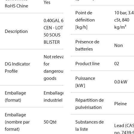
Yes
RoHS Chine
Point de
10 bar, 3.4
définition
cSt, 840
0.40GAL 60S
[kg/h]
kg/m³
CEN - LOT DE
Description
50 SOUS
Présence de
BLISTER
Non
batteries
Not relevant
Product line
02
DG Indicator
for
Profile
dangerous
goods
Puissance
0.0 kW
[kW]
Emballage
Emballage
(format)
industriel
Répartition de
Pleine
pulvérisation
Emballage
(nombre par
50 Qté
Substances de
Lead (CA
format)
la liste
no. 7439-