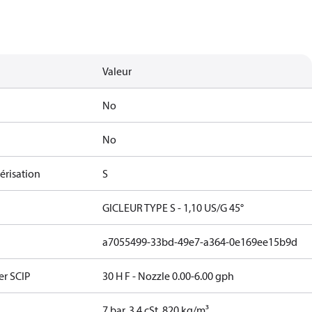
Valeur
No
No
érisation
S
GICLEUR TYPE S - 1,10 US/G 45°
a7055499-33bd-49e7-a364-0e169ee15b9d
er SCIP
30 H F - Nozzle 0.00-6.00 gph
7 bar, 3.4 cSt, 820 kg/m³