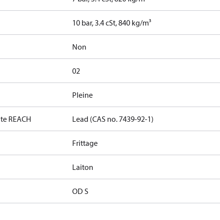
10 bar, 3.4 cSt, 840 kg/m³
Non
02
Pleine
date REACH
Lead (CAS no. 7439-92-1)
Frittage
Laiton
OD S