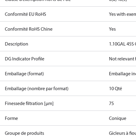
Conformité EU RoHS
Yes with exe
Conformité RoHS Chine
Yes
Description
1.10GAL 45S
DG Indicator Profile
Not relevant
Emballage (format)
Emballage in
Emballage (nombre par format)
10 Qté
Finessede filtration [µm]
75
Forme
Conique
Groupe de produits
Gicleurs à fio