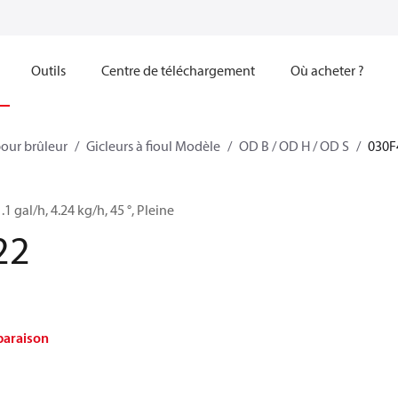
Outils
Centre de téléchargement
Où acheter ?
our brûleur
Gicleurs à fioul Modèle
OD B / OD H / OD S
030F
1.1 gal/h, 4.24 kg/h, 45 °, Pleine
22
paraison