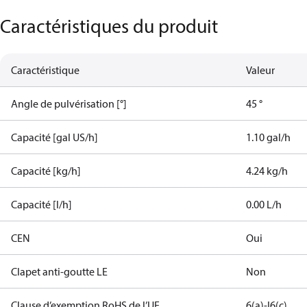
Caractéristiques du produit
Caractéristique
Valeur
Angle de pulvérisation [°]
45 °
Capacité [gal US/h]
1.10 gal/h
Capacité [kg/h]
4.24 kg/h
Capacité [l/h]
0.00 L/h
CEN
Oui
Clapet anti-goutte LE
Non
Clause d’exemption RoHS de l’UE
6(a)-I
6(c)