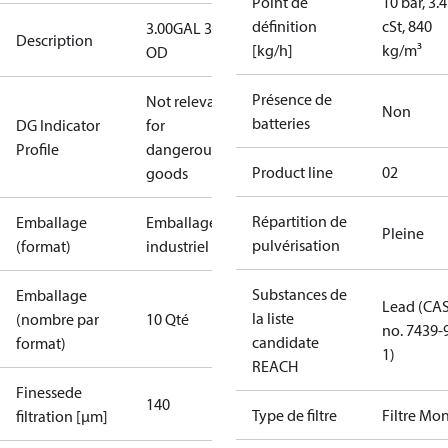
Point de
10 bar, 3.4
définition
cSt, 840
3.00GAL 30S
Description
[kg/h]
kg/m³
OD
Présence de
Not relevant
Non
batteries
DG Indicator
for
Profile
dangerous
Product line
02
goods
Répartition de
Emballage
Emballage
Pleine
pulvérisation
(format)
industriel
Substances de
Emballage
Lead (CA
la liste
(nombre par
10 Qté
no. 7439-
candidate
format)
1)
REACH
Finessede
140
Type de filtre
Filtre Mo
filtration [µm]