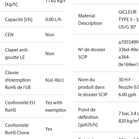
11.62 kg/h
[kg/h]
GICLEUR
Material
Capacité [l/h]
0.00 L/h
TYPE S - 3
Description
US/G 30°
CEN
Non
a7055499
Nº de dossier
33bd-49e
Clapet anti-
Non
SCIP
a364-
goutte LE
0e169ee1
Clause
Nom du
30 H F -
d’exemption
6(a)-I
6(c)
produit dans
Nozzle 0.
RoHS de l’UE
le dossier SCIP
6.00 gph
Conformité EU
Yes with
Point de
RoHS
exemptions
7 bar, 3.4 
définition
820 kg/m
[galUS/h]
Conformité
Yes
RoHS Chine