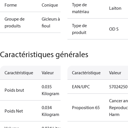
Type de
Forme
Conique
Laiton
matériau
Groupe de
Gicleurs à
Type de
produits
fioul
OD S
produit
Caractéristiques générales
Caractéristique
Valeur
Caractéristique
Valeur
0.035
EAN/UPC
57024250
Poids brut
Kilogram
Cancer a
0.034
Proposition 65
Reproduc
Poids Net
Kilogram
Harm