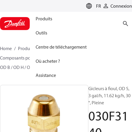
LANGUAGE
FR
Connexion
Produits
Outils
Centre de téléchargement
Home
Produits
Climate Solutions - chauffage
Composants pour brûleur
Gicleurs à fioul Modèle
Où acheter ?
OD B / OD H / OD S
030F3140
Assistance
Gicleurs à fioul, OD S,
3 gal/h, 11.62 kg/h, 30
°, Pleine
030F31