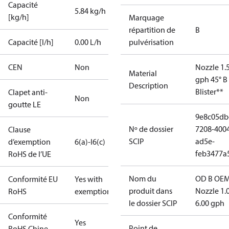
Capacité
5.84 kg/h
[kg/h]
Marquage
répartition de
B
Capacité [l/h]
0.00 L/h
pulvérisation
CEN
Non
Nozzle 1.
Material
gph 45° B
Description
Blister**
Clapet anti-
Non
goutte LE
9e8c05db
Nº de dossier
7208-400
Clause
SCIP
ad5e-
d’exemption
6(a)-I
6(c)
feb3477a
RoHS de l’UE
Nom du
OD B OEM
Conformité EU
Yes with
produit dans
Nozzle 1.
RoHS
exemptions
le dossier SCIP
6.00 gph
Conformité
Yes
Point de
RoHS Chine