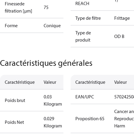
REACH
Finessede
75
filtration [µm]
Type de filtre
Frittage
Forme
Conique
Type de
OD B
produit
Caractéristiques générales
Caractéristique
Valeur
Caractéristique
Valeur
0.03
EAN/UPC
57024250
Poids brut
Kilogram
Cancer a
0.029
Proposition 65
Reproduc
Poids Net
Kilogram
Harm