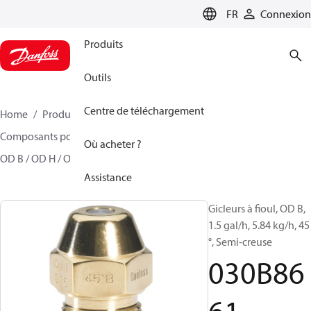
LANGUAGE
FR
Connexion
Produits
Outils
Centre de téléchargement
Home
Produits
Climate Solutions - chauffage
Composants pour brûleur
Gicleurs à fioul Modèle
Où acheter ?
OD B / OD H / OD S
030B8661
Assistance
Gicleurs à fioul, OD B,
1.5 gal/h, 5.84 kg/h, 45
°, Semi-creuse
030B86