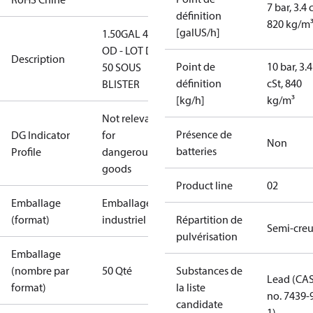
7 bar, 3.4 
définition
820 kg/m
[galUS/h]
1.50GAL 45B
OD - LOT DE
Description
Point de
10 bar, 3.4
50 SOUS
définition
cSt, 840
BLISTER
[kg/h]
kg/m³
Not relevant
Présence de
DG Indicator
for
Non
batteries
Profile
dangerous
goods
Product line
02
Emballage
Emballage
(format)
industriel
Répartition de
Semi-cre
pulvérisation
Emballage
(nombre par
50 Qté
Substances de
Lead (CA
format)
la liste
no. 7439-
candidate
1)