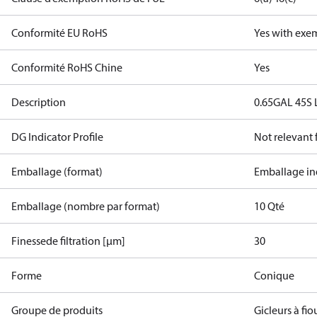
Conformité EU RoHS
Yes with exe
Conformité RoHS Chine
Yes
Description
0.65GAL 45S 
DG Indicator Profile
Not relevant
Emballage (format)
Emballage in
Emballage (nombre par format)
10 Qté
Finessede filtration [µm]
30
Forme
Conique
Groupe de produits
Gicleurs à fio