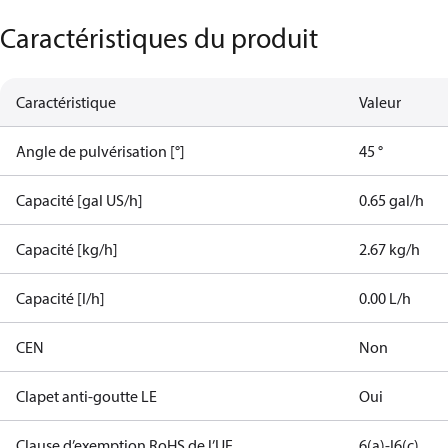
Caractéristiques du produit
Caractéristique
Valeur
Angle de pulvérisation [°]
45 °
Capacité [gal US/h]
0.65 gal/h
Capacité [kg/h]
2.67 kg/h
Capacité [l/h]
0.00 L/h
CEN
Non
Clapet anti-goutte LE
Oui
Clause d’exemption RoHS de l’UE
6(a)-I
6(c)