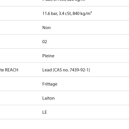
11.6 bar, 3.4 cSt, 840 kg/m³
Non
02
Pleine
date REACH
Lead (CAS no. 7439-92-1)
Frittage
Laiton
LE