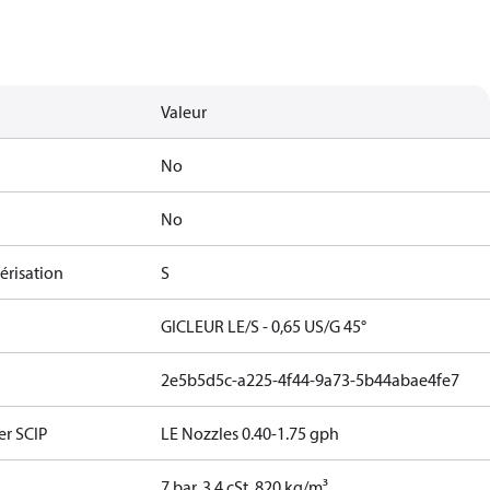
Valeur
No
No
érisation
S
GICLEUR LE/S - 0,65 US/G 45°
2e5b5d5c-a225-4f44-9a73-5b44abae4fe7
er SCIP
LE Nozzles 0.40-1.75 gph
7 bar, 3.4 cSt, 820 kg/m³