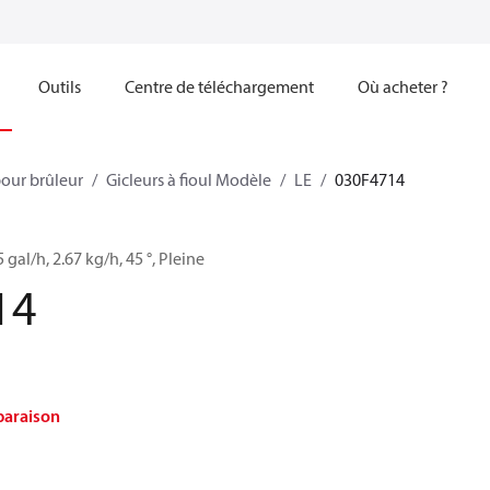
Outils
Centre de téléchargement
Où acheter ?
our brûleur
Gicleurs à fioul Modèle
LE
030F4714
5 gal/h, 2.67 kg/h, 45 °, Pleine
14
paraison