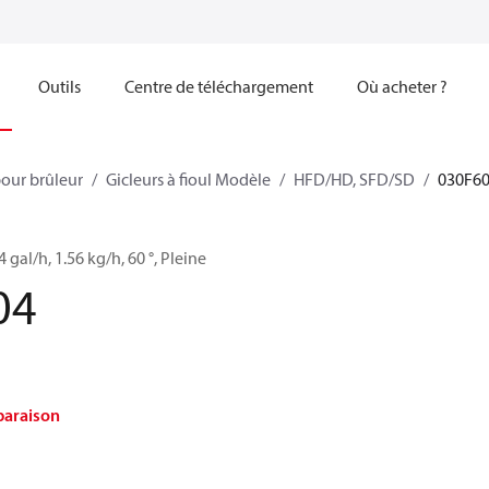
Outils
Centre de téléchargement
Où acheter ?
our brûleur
Gicleurs à fioul Modèle
HFD/HD, SFD/SD
030F6
4 gal/h, 1.56 kg/h, 60 °, Pleine
04
paraison