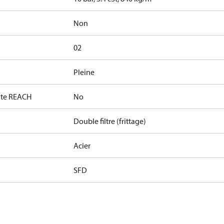
Non
02
Pleine
date REACH
No
Double filtre (frittage)
Acier
SFD