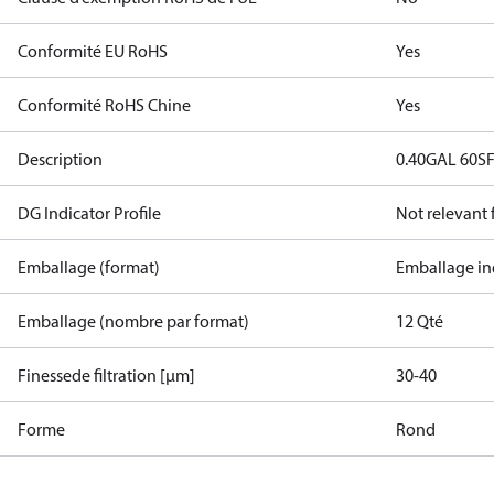
Conformité EU RoHS
Yes
Conformité RoHS Chine
Yes
Description
0.40GAL 60S
DG Indicator Profile
Not relevant
Emballage (format)
Emballage in
Emballage (nombre par format)
12 Qté
Finessede filtration [µm]
30-40
Forme
Rond