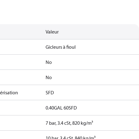
Valeur
Gicleurs à fioul
No
No
érisation
SFD
0.40GAL 60SFD
7 bar, 3.4 cSt, 820 kg/m³
10 bar, 3.4 cSt, 840 kg/m³