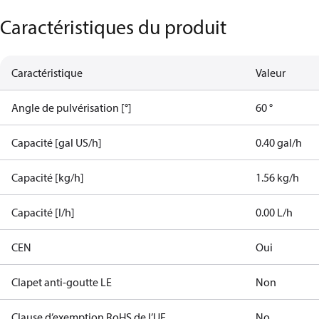
Caractéristiques du produit
Caractéristique
Valeur
Angle de pulvérisation [°]
60 °
Capacité [gal US/h]
0.40 gal/h
Capacité [kg/h]
1.56 kg/h
Capacité [l/h]
0.00 L/h
CEN
Oui
Clapet anti-goutte LE
Non
Clause d’exemption RoHS de l’UE
No