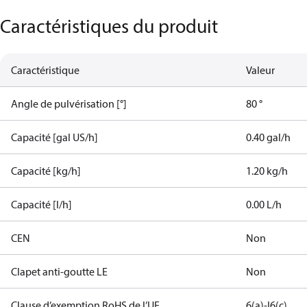
Caractéristiques du produit
Caractéristique
Valeur
Angle de pulvérisation [°]
80 °
Capacité [gal US/h]
0.40 gal/h
Capacité [kg/h]
1.20 kg/h
Capacité [l/h]
0.00 L/h
CEN
Non
Clapet anti-goutte LE
Non
Clause d’exemption RoHS de l’UE
6(a)-I
6(c)