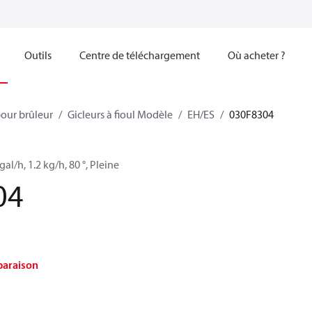
Outils
Centre de téléchargement
Où acheter ?
our brûleur
Gicleurs à fioul Modèle
EH/ES
030F8304
 gal/h, 1.2 kg/h, 80 °, Pleine
04
paraison