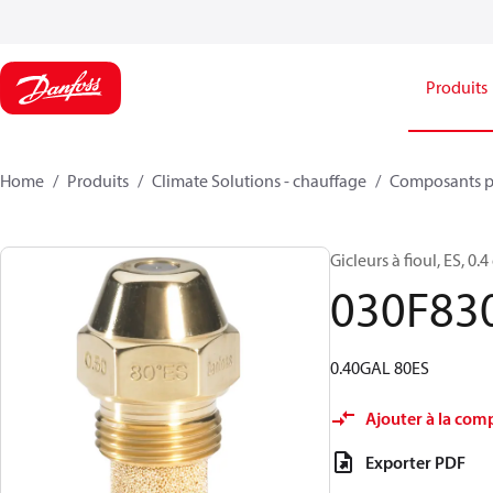
Produits
Home
Produits
Climate Solutions - chauffage
Composants p
Gicleurs à fioul, ES, 0.4
030F83
0.40GAL 80ES
Ajouter à la com
Exporter PDF