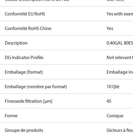
Conformité EU RoHS
Yes with exe
Conformité RoHS Chine
Yes
Description
0.40GAL 80E
DG Indicator Profile
Not relevant
Emballage (format)
Emballage in
Emballage (nombre par format)
10 Qté
Finessede filtration [µm]
45
Forme
Conique
Groupe de produits
Gicleurs à fio