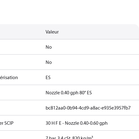
Valeur
No
No
érisation
ES
Nozzle 0.40 gph 80° ES
bc812aa0-0b94-4cd9-a8ac-e935e3957fb7
er SCIP
30 H F E - Nozzle 0.40-0.60 gph
7 bar, 3.4 cSt, 820 kg/m³