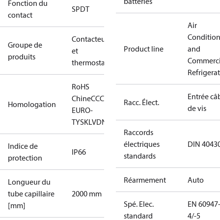
batteries
Fonction du
SPDT
contact
Air
Conditio
Contacteurs
Groupe de
Product line
and
et
produits
Commerci
thermostats
Refrigera
RoHS
Entrée câ
Chine
CCC
CE
DNV
EAC
LLC CDC
Racc. Élect.
Homologation
de vis
EURO-
TYSK
LVD
NKK
RMRS
RoHS
TYSK
Raccords
électriques
DIN 4043
Indice de
IP66
standards
protection
Réarmement
Auto
Longueur du
tube capillaire
2000 mm
Spé. Elec.
EN 60947
[mm]
standard
4/-5