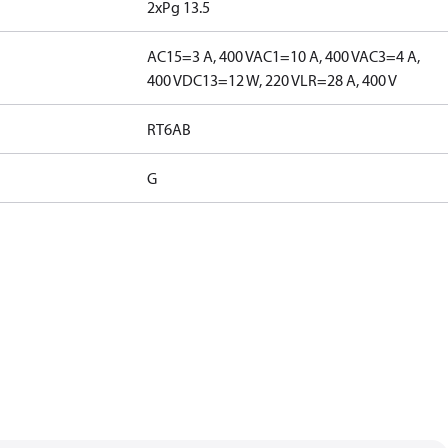
2xPg 13.5
AC15=3 A, 400 V
AC1=10 A, 400 V
AC3=4 A,
400 V
DC13=12 W, 220 V
LR=28 A, 400 V
RT6AB
G