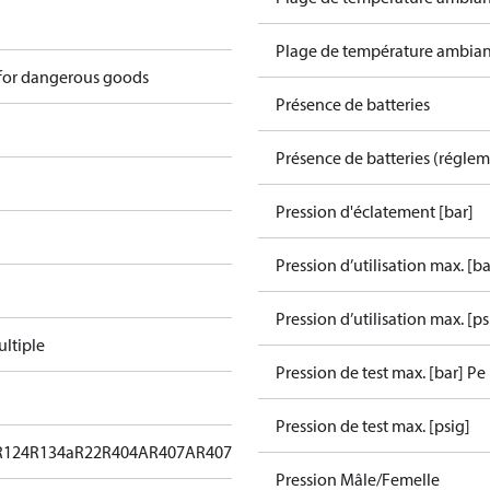
Plage de température ambiant
 for dangerous goods
Présence de batteries
Présence de batteries (régle
Pression d'éclatement [bar]
Pression d’utilisation max. [ba
Pression d’utilisation max. [ps
ltiple
Pression de test max. [bar] Pe
Pression de test max. [psig]
R124
R134a
R22
R404A
R407A
R407C
R407F
R407H
R422B
R422D
R438A
R
Pression Mâle/Femelle