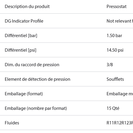
Description du produit
Pressostat
DG Indicator Profile
Not relevant
Différentiel [bar]
1.50 bar
Différentiel [psi]
14.50 psi
Dim. du raccord de pression
3/8
Element de détection de pression
Soufflets
Emballage (format)
Emballage mu
Emballage (nombre par format)
15 Qté
Fluides
R11
R12
R123