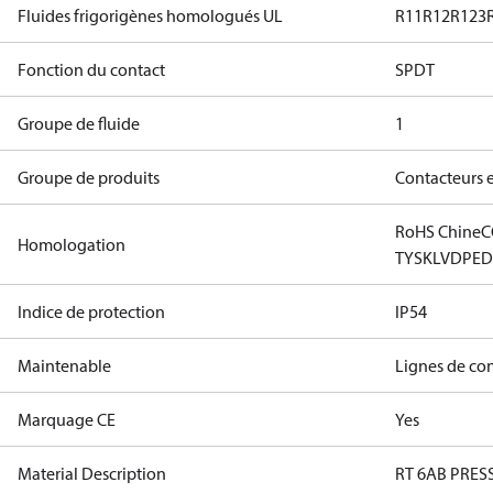
Fluides frigorigènes homologués UL
R11
R12
R123
Fonction du contact
SPDT
Groupe de fluide
1
Groupe de produits
Contacteurs 
RoHS Chine
C
Homologation
TYSK
LVD
PE
Indice de protection
IP54
Maintenable
Lignes de co
Marquage CE
Yes
Material Description
RT 6AB PRES