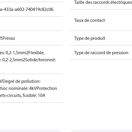
Taille des raccords électriques
da-433a-a602-740419c82c06
Taux de contact
f.Presso
Type de produit
oles: 0,2-1,5mm2
Flexible,
Type de raccord de pression
e: 0,2-2,5mm2
Solide/toronné:
0V
Degré de pollution:
choc nominale: 4kV
Protection
rts-circuits, fusible: 10A