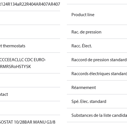
R124
R134a
R22
R404A
R407A
R407C
R407F
R407H
R422B
R422D
R438A
R
Product line
Rac. de pression
et thermostats
Racc. Élect.
CC
CE
EAC
LLC CDC EURO-
Raccord de pression standard
D
RMRS
RoHS
TYSK
Raccords électriques standar
Réarmement
ntact
Spé. Elec. standard
Substances de la liste candi
SOSTAT 10/28BAR MANU G3/8