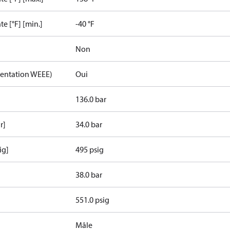
e [°F] [min.]
-40 °F
Non
mentation WEEE)
Oui
136.0 bar
r]
34.0 bar
ig]
495 psig
38.0 bar
551.0 psig
507C
R717
Mâle