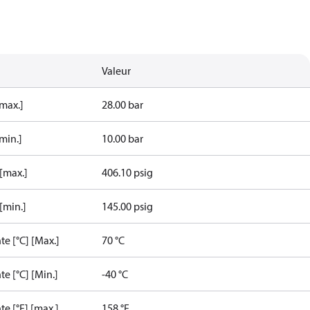
Valeur
[max.]
28.00 bar
min.]
10.00 bar
 [max.]
406.10 psig
[min.]
145.00 psig
e [°C] [Max.]
70 °C
e [°C] [Min.]
-40 °C
e [°F] [max.]
158 °F