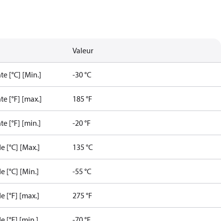
Valeur
e [°C] [Min.]
-30 °C
e [°F] [max.]
185 °F
e [°F] [min.]
-20 °F
e [°C] [Max.]
135 °C
e [°C] [Min.]
-55 °C
e [°F] [max.]
275 °F
 [°F] [min.]
-70 °F