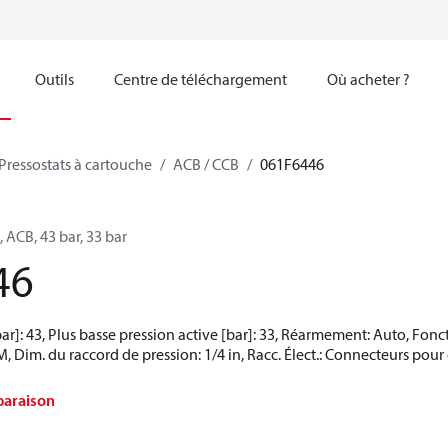
Outils
Centre de téléchargement
Où acheter ?
Pressostats à cartouche
ACB / CCB
061F6446
 ACB, 43 bar, 33 bar
46
bar]: 43, Plus basse pression active [bar]: 33, Réarmement: Auto, Fon
, Dim. du raccord de pression: 1/4 in, Racc. Élect.: Connecteurs pour 
paraison