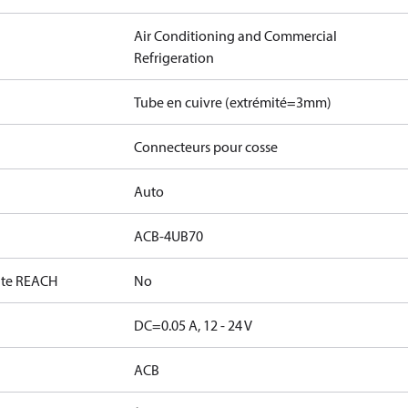
Air Conditioning and Commercial
Refrigeration
Tube en cuivre (extrémité=3mm)
Connecteurs pour cosse
Auto
ACB-4UB70
date REACH
No
DC=0.05 A, 12 - 24 V
ACB