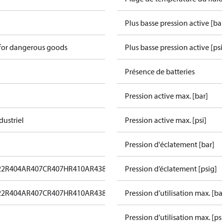
Plus basse pression active [ba
 for dangerous goods
Plus basse pression active [psi
Présence de batteries
Pression active max. [bar]
dustriel
Pression active max. [psi]
Pression d'éclatement [bar]
22
R404A
R407C
R407H
R410A
R438A
R448A
Pression d’éclatement [psig]
R449A
R452A
R513A
22
R404A
R407C
R407H
R410A
R438A
R448A
Pression d’utilisation max. [ba
R449A
R452A
R513A
Pression d’utilisation max. [ps