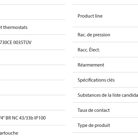
Product line
et thermostats
Rac. de pression
0730
CE 0035
TÜV
Racc. Élect.
Réarmement
Spécifications clés
Substances de la liste candi
Taux de contact
4" BR NC 43/33b IP100
Type de produit
cartouche