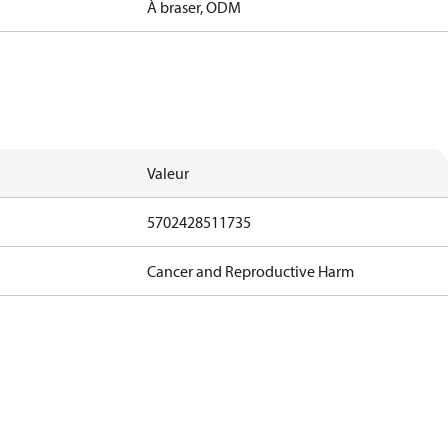
À braser, ODM
Valeur
5702428511735
Cancer and Reproductive Harm