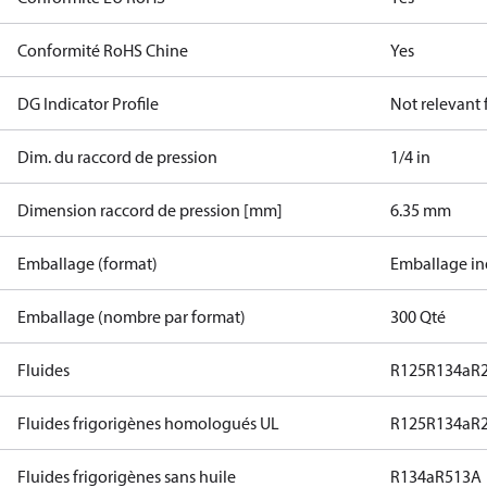
Conformité RoHS Chine
Yes
DG Indicator Profile
Not relevant
Dim. du raccord de pression
1/4 in
Dimension raccord de pression [mm]
6.35 mm
Emballage (format)
Emballage in
Emballage (nombre par format)
300 Qté
Fluides
R125
R134a
R
Fluides frigorigènes homologués UL
R125
R134a
R
Fluides frigorigènes sans huile
R134a
R513A