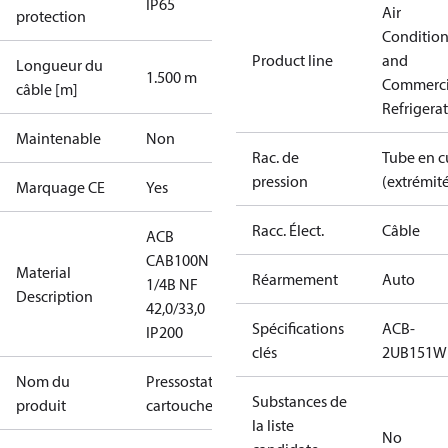
IP65
Air
protection
Conditio
Product line
and
Longueur du
1.500 m
Commerci
câble [m]
Refrigera
Maintenable
Non
Rac. de
Tube en c
pression
(extrémi
Marquage CE
Yes
Racc. Élect.
Câble
ACB
CAB100N
Material
Réarmement
Auto
1/4B NF
Description
42,0/33,0
Spécifications
ACB-
IP200
clés
2UB151W
Nom du
Pressostat à
Substances de
produit
cartouche
la liste
No