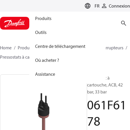
LANGUAGE
FR
Connexion
Produits
Outils
Centre de téléchargement
Home
Produits
Climate Solutions - cooling
Interrupteurs
Pressostats à cartouche
ACB / CCB
061F6178
Où acheter ?
Assistance
Pressostat à
cartouche, ACB, 42
bar, 33 bar
061F61
78