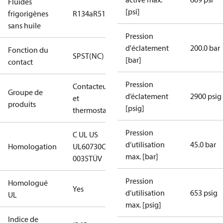
Fluides
[psi]
frigorigènes
R134a
R513A
sans huile
Pression
d'éclatement
200.0 bar
Fonction du
SPST(NC)
[bar]
contact
Pression
Contacteurs
Groupe de
d’éclatement
2900 psig
et
produits
[psig]
thermostats
Pression
C UL US
d’utilisation
45.0 bar
Homologation
UL60730
CE
max. [bar]
0035
TÜV
Pression
Homologué
Yes
d’utilisation
653 psig
UL
max. [psig]
Indice de