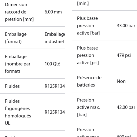
[min.]
Dimension
raccord de
6.00 mm
Plus basse
pression [mm]
pression
33.00 bar
active [bar]
Emballage
Emballage
(format)
industriel
Plus basse
pression
479 psi
Emballage
active [psi]
(nombre par
100 Qté
format)
Présence de
Non
batteries
Fluides
R125
R134a
R22
R404A
R407C
R407H
R410A
R43
Pression
Fluides
active max.
42.00 bar
frigorigènes
R125
R134a
R22
R404A
R407C
R407H
R410A
R43
[bar]
homologués
UL
Pression
active max.
609 psi