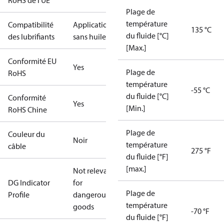
RoHS de l’UE
Plage de
température
Compatibilité
Applications
135 °C
du fluide [°C]
des lubrifiants
sans huile
[Max.]
Conformité EU
Yes
Plage de
RoHS
température
-55 °C
du fluide [°C]
Conformité
Yes
[Min.]
RoHS Chine
Plage de
Couleur du
Noir
température
câble
275 °F
du fluide [°F]
[max.]
Not relevant
DG Indicator
for
Plage de
Profile
dangerous
température
goods
-70 °F
du fluide [°F]