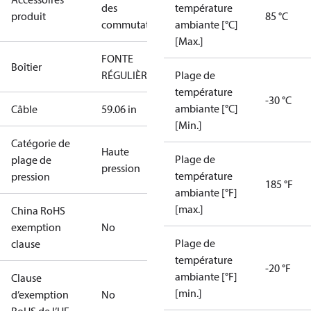
des
température
produit
85 °C
commutateurs
ambiante [°C]
[Max.]
FONTE
Boîtier
RÉGULIÈRE
Plage de
température
-30 °C
ambiante [°C]
Câble
59.06 in
[Min.]
Catégorie de
Haute
Plage de
plage de
pression
température
pression
185 °F
ambiante [°F]
[max.]
China RoHS
exemption
No
Plage de
clause
température
-20 °F
ambiante [°F]
Clause
[min.]
d’exemption
No