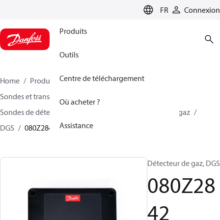
LANGUAGE
FR
Connexion
Produits
Outils
Centre de téléchargement
Home
Produits
Climate Solutions - cooling
Sondes et transmetteurs
Sondes
Où acheter ?
Sondes de détection de gaz
Sondes de détection de gaz
Assistance
DGS
080Z2842
Détecteur de gaz, DGS
080Z28
42