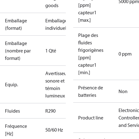
5000 ppm
[ppm]
goods
capteur1
[max.]
Emballage
Emballage
(format)
individuel
Plage des
fluides
Emballage
frigorigènes
(nombre par
1 Qté
0 ppm
[ppm]
format)
capteur1
[min.]
Avertisseur
sonore et
Equip.
Présence de
témoin
Non
batteries
lumineux
Electronic
Fluides
R290
Product line
Controlle
and Servi
Fréquence
50/60 Hz
[Hz]