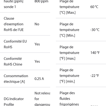
haute [ppm]
800 ppm
Plage de
sonde 1
température
60 °C
[°C] [Max.]
Clause
d’exemption
No
Plage de
RoHS de l’UE
température
-30 °C
[°C] [Min.]
Conformité EU
Yes
RoHS
Plage de
température
140 °F
[°F] [max.]
Conformité
Yes
RoHS Chine
Plage de
température
-22 °F
Consommation
0.25 A
[°F] [min.]
électrique [A]
Plage des
Not relevant
fluides
DG Indicator
for
frigorigènes
Profile
dangerous