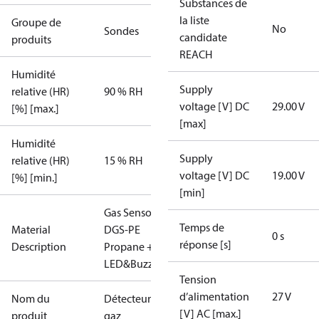
Substances de
la liste
Groupe de
No
Sondes
candidate
produits
REACH
Humidité
Supply
relative (HR)
90 % RH
voltage [V] DC
29.00 V
[%] [max.]
[max]
Humidité
Supply
relative (HR)
15 % RH
voltage [V] DC
19.00 V
[%] [min.]
[min]
Gas Sensor -
Temps de
Material
DGS-PE
0 s
réponse [s]
Description
Propane +
LED&Buzz
Tension
d’alimentation
27 V
Nom du
Détecteur de
[V] AC [max.]
produit
gaz