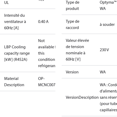
Type de
Optyma™
UL
produit
WA
Intensité du
Type de
ventilateur à
0.40 A
à souder
raccord
60Hz [A]
Valeur élevée
Not
de tension
LBP Cooling
available for
230 V
nominale à
capacity range
this
60Hz [V]
[kW] (R452A)
condition /
refrigerant
Version
WA
Material
OP-
Description
MCNC0075RWA002N
WA : Cor
d'aliment
VersionDescription
sans réser
(pour tub
capillaires