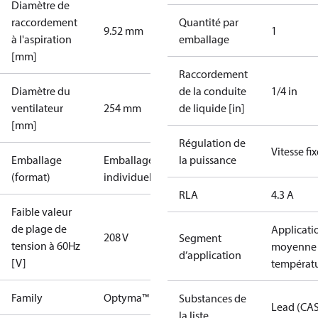
Diamètre de
raccordement
Quantité par
9.52 mm
1
à l'aspiration
emballage
[mm]
Raccordement
Diamètre du
de la conduite
1/4 in
ventilateur
254 mm
de liquide [in]
[mm]
Régulation de
Vitesse fix
Emballage
Emballage
la puissance
(format)
individuel
RLA
4.3 A
Faible valeur
de plage de
Applicati
208 V
Segment
tension à 60Hz
moyenne
d’application
[V]
températ
Family
Optyma™
Substances de
Lead (CA
la liste