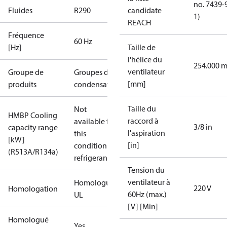
no. 7439-
Fluides
R290
candidate
1)
REACH
Fréquence
60 Hz
[Hz]
Taille de
l'hélice du
254.000 
ventilateur
Groupe de
Groupes de
[mm]
produits
condensation
Taille du
Not
HMBP Cooling
raccord à
available for
3/8 in
capacity range
l'aspiration
this
[kW]
[in]
condition /
(R513A/R134a)
refrigerant
Tension du
ventilateur à
Homologué
220 V
Homologation
60Hz (max.)
UL
[V] [Min]
Homologué
Yes