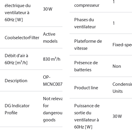
1
compresseur
électrique du
30 W
ventilateur à
60Hz [W]
Phases du
1
ventilateur
Active
CoolselectorFilter
models
Plateforme de
Fixed-sp
vitesse
Débit d'air à
830 m³/h
60Hz [m³/h]
Présence de
Non
batteries
OP-
Description
MCNC0075RWA002N
Condensi
Product line
Units
Not relevant
DG Indicator
for
Puissance de
Profile
dangerous
sortie du
30 W
goods
ventilateur à
60Hz [W]