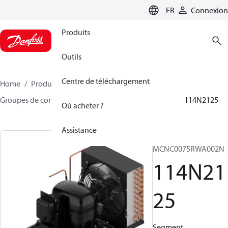
LANGUAGE
FR
Connexion
Produits
Outils
Centre de téléchargement
Home
Produits
Climate Solutions - cooling
Groupes de condensation
Optyma™
Optyma™
114N2125
Où acheter ?
Assistance
OP-
MCNC0075RWA002N
114N21
25
Segment