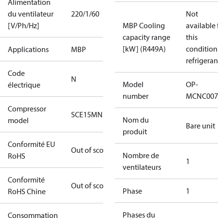
Alimentation
du ventilateur
220/1/60
Not
[V/Ph/Hz]
MBP Cooling
available 
capacity range
this
[kW] (R449A)
condition
Applications
MBP
refrigeran
Code
N
Model
OP-
électrique
number
MCNC007
Compressor
SCE15MNX
Nom du
model
Bare unit
produit
Conformité EU
Out of scope
Nombre de
RoHS
1
ventilateurs
Conformité
Out of scope
Phase
1
RoHS Chine
Phases du
Consommation