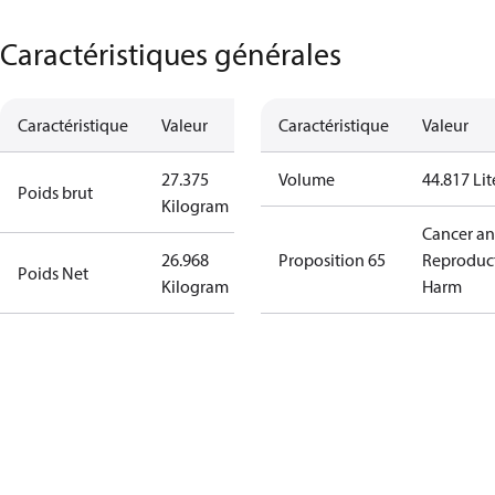
Caractéristiques générales
Caractéristique
Valeur
Caractéristique
Valeur
27.375
Volume
44.817 Lit
Poids brut
Kilogram
Cancer a
26.968
Proposition 65
Reproduc
Poids Net
Kilogram
Harm