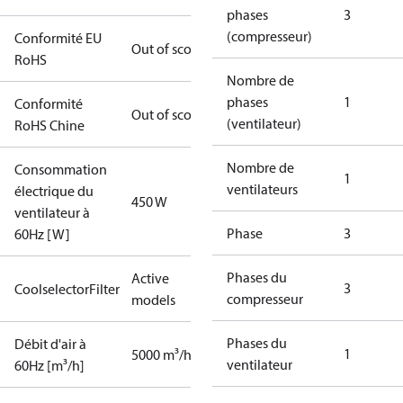
phases
3
(compresseur)
Conformité EU
Out of scope
RoHS
Nombre de
phases
1
Conformité
Out of scope
(ventilateur)
RoHS Chine
Nombre de
Consommation
1
ventilateurs
électrique du
450 W
ventilateur à
Phase
3
60Hz [W]
Phases du
Active
3
CoolselectorFilter
compresseur
models
Phases du
Débit d'air à
1
5000 m³/h
ventilateur
60Hz [m³/h]