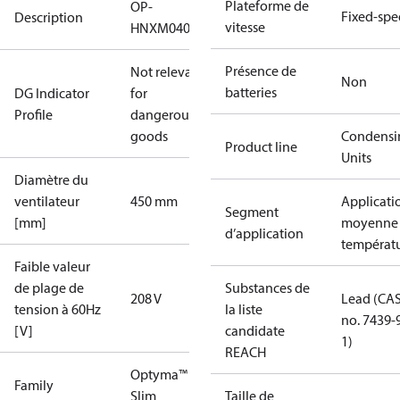
Plateforme de
OP-
Fixed-sp
Description
vitesse
HNXM0400UWG000Q
Présence de
Not relevant
Non
batteries
DG Indicator
for
Profile
dangerous
goods
Condensi
Product line
Units
Diamètre du
ventilateur
450 mm
Applicati
Segment
[mm]
moyenne
d’application
températ
Faible valeur
de plage de
Substances de
208 V
Lead (CA
tension à 60Hz
la liste
no. 7439-
[V]
candidate
1)
REACH
Optyma™
Family
Slim
Taille de