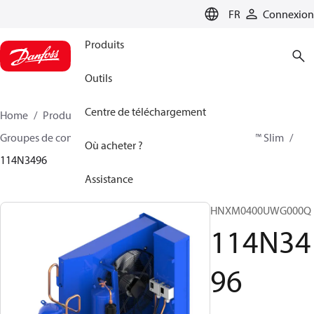
LANGUAGE
FR
Connexion
Produits
Outils
Centre de téléchargement
Home
Produits
Climate Solutions - cooling
Groupes de condensation
Optyma™ Slim
Optyma™ Slim
Où acheter ?
114N3496
Assistance
HNXM0400UWG000Q
114N34
96