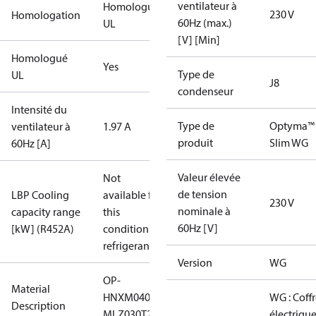
ventilateur à
Homologué
230 V
Homologation
60Hz (max.)
UL
[V] [Min]
Homologué
Yes
Type de
UL
J8
condenseur
Intensité du
Type de
Optyma™
ventilateur à
1.97 A
produit
Slim WG
60Hz [A]
Valeur élevée
Not
de tension
LBP Cooling
available for
230 V
nominale à
capacity range
this
60Hz [V]
[kW] (R452A)
condition /
refrigerant
Version
WG
OP-
Material
HNXM0400UWG000Q
WG : Coffr
Description
MLZ030T2LQ9A
électrique