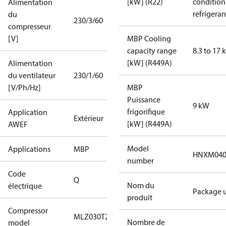
[kW] (R22)
condition
Alimentation
refrigeran
du
230/3/60
compresseur
[V]
MBP Cooling
capacity range
8.3 to 17
[kW] (R449A)
Alimentation
du ventilateur
230/1/60
[V/Ph/Hz]
MBP
Puissance
9 kW
frigorifique
Application
Extérieur
[kW] (R449A)
AWEF
Model
Applications
MBP
HNXM04
number
Code
Q
Nom du
électrique
Package u
produit
Compressor
MLZ030T2
Nombre de
model