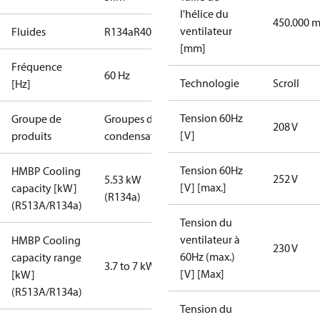
l'hélice du
450.000 
ventilateur
Fluides
R134a
R404A
R448A
R449A
R452A
[mm]
Fréquence
60 Hz
Technologie
Scroll
[Hz]
Tension 60Hz
Groupe de
Groupes de
208 V
[V]
produits
condensation
Tension 60Hz
HMBP Cooling
252 V
5.53 kW
[V] [max.]
capacity [kW]
(R134a)
(R513A/R134a)
Tension du
ventilateur à
HMBP Cooling
230 V
60Hz (max.)
capacity range
3.7 to 7 kW
[V] [Max]
[kW]
(R513A/R134a)
Tension du