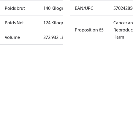
Poids brut
140 Kilogram
EAN/UPC
57024285
Poids Net
124 Kilogram
Cancer a
Proposition 65
Reproduc
Harm
Volume
372.932 Liter