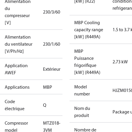
[kW] (R22)
condition
Alimentation
refrigeran
du
230/3/60
compresseur
[V]
MBP Cooling
capacity range
1.5 to 3.7
[kW] (R449A)
Alimentation
du ventilateur
230/1/60
[V/Ph/Hz]
MBP
Puissance
2.73 kW
frigorifique
Application
Extérieur
[kW] (R449A)
AWEF
Model
Applications
MBP
HJZM015
number
Code
Q
Nom du
électrique
Package u
produit
Compressor
MTZ018-
Nombre de
model
3VM