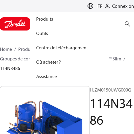
LANGUAGE
FR
Connexion
Produits
Outils
Centre de téléchargement
Home
Produits
Climate Solutions - cooling
Groupes de condensation
Optyma™ Slim
Optyma™ Slim
Où acheter ?
114N3486
Assistance
HJZM0150UWG000Q
114N34
86