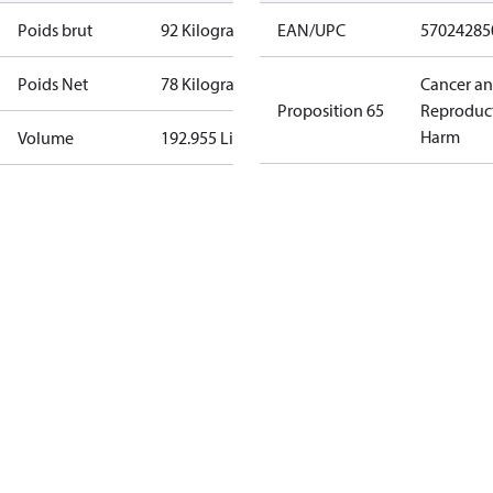
Poids brut
92 Kilogram
EAN/UPC
57024285
Poids Net
78 Kilogram
Cancer a
Proposition 65
Reproduc
Harm
Volume
192.955 Liter