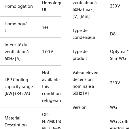
ventilateur à
Homologué
230 V
Homologation
60Hz (max.)
UL
[V] [Min]
Homologué
Yes
Type de
UL
D8
condenseur
Intensité du
Type de
Optyma™
ventilateur à
1.00 A
produit
Slim WG
60Hz [A]
Valeur élevée
Not
de tension
LBP Cooling
available for
230 V
nominale à
capacity range
this
60Hz [V]
[kW] (R452A)
condition /
refrigerant
Version
WG
OP-
Material
HJZM0150UWG000Q
WG : Coffr
Description
MTZ18-3VI
électrique