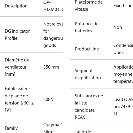
Plateforme de
OP-
Fixed-sp
Description
vitesse
HJXM0150UWG000Q
Présence de
Not relevant
Non
batteries
DG Indicator
for
Profile
dangerous
goods
Condensi
Product line
Units
Diamètre du
ventilateur
350 mm
Applicati
Segment
[mm]
moyenne
d’application
températ
Faible valeur
de plage de
Substances de
208 V
Lead (CA
tension à 60Hz
la liste
no. 7439-
[V]
candidate
1)
REACH
Optyma™
Family
Slim
Taille de