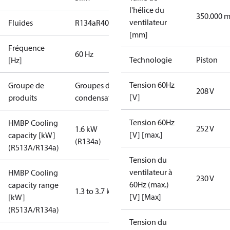
l'hélice du
350.000 
ventilateur
Fluides
R134a
R404A
R448A
R449A
R452A
[mm]
Fréquence
60 Hz
Technologie
Piston
[Hz]
Tension 60Hz
Groupe de
Groupes de
208 V
[V]
produits
condensation
Tension 60Hz
HMBP Cooling
252 V
1.6 kW
[V] [max.]
capacity [kW]
(R134a)
(R513A/R134a)
Tension du
ventilateur à
HMBP Cooling
230 V
60Hz (max.)
capacity range
1.3 to 3.7 kW
[V] [Max]
[kW]
(R513A/R134a)
Tension du