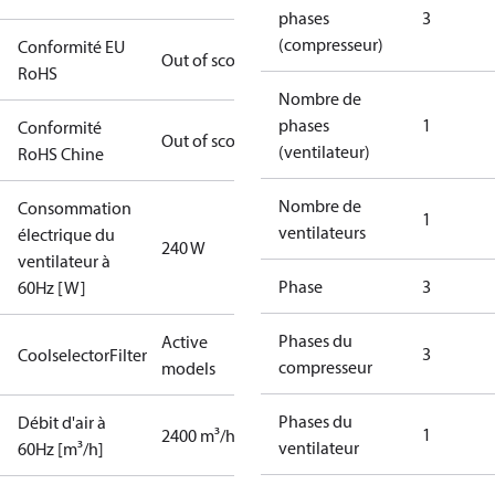
phases
3
(compresseur)
Conformité EU
Out of scope
RoHS
Nombre de
phases
1
Conformité
Out of scope
(ventilateur)
RoHS Chine
Nombre de
Consommation
1
ventilateurs
électrique du
240 W
ventilateur à
Phase
3
60Hz [W]
Phases du
Active
3
CoolselectorFilter
compresseur
models
Phases du
Débit d'air à
1
2400 m³/h
ventilateur
60Hz [m³/h]