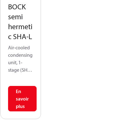
BOCK
semi
hermeti
c SHA-L
Air-cooled
condensing
unit, 1-
stage (SHA-
L) is
designed
En
for low-
savoir
temperatur
plus
e cooling,
address the
challenges
posed by
lower