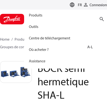
LANGUAGE
FR
Connexion
Produits
Outils
Centre de téléchargement
Home
Produits
Climate Solutions - cooling
Groupes de condensation
BOCK semi hermetique SHA-L
Où acheter ?
Assistance
BOCK semi
hermetique
SHA-L