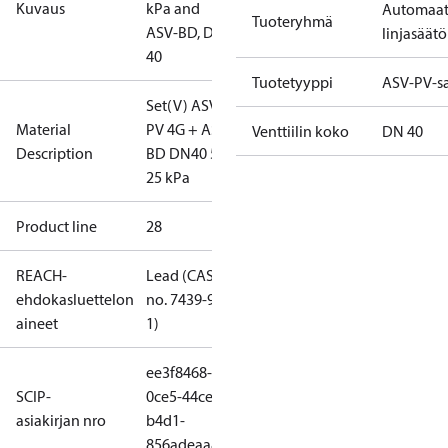
Kuvaus
kPa and
Automaat
Tuoteryhmä
ASV-BD, DN
linjasäätö
40
Tuotetyyppi
ASV-PV-sa
Set(V) ASV-
Material
PV 4G + ASV-
Venttiilin koko
DN 40
Description
BD DN40 5-
25 kPa
Product line
28
REACH-
Lead (CAS
ehdokasluettelon
no. 7439-92-
aineet
1)
ee3f8468-
SCIP-
0ce5-44ce-
asiakirjan nro
b4d1-
856adeaa8d2c