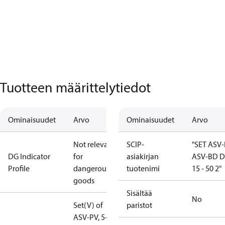
Tuotteen määrittelytiedot
Ominaisuudet
Arvo
Ominaisuudet
Arvo
Not relevant
SCIP-
"SET ASV
DG Indicator
for
asiakirjan
ASV-BD 
Profile
dangerous
tuotenimi
15 - 50 2"
goods
Sisältää
No
Set(V) of
paristot
ASV-PV, 5-25