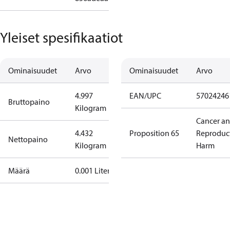
Yleiset spesifikaatiot
Ominaisuudet
Arvo
Ominaisuudet
Arvo
4.997
EAN/UPC
57024246
Bruttopaino
Kilogram
Cancer a
4.432
Proposition 65
Reproduc
Nettopaino
Kilogram
Harm
Määrä
0.001 Liter