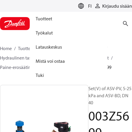
LANGUAGE
FI
Kirjaudu sisään
Tuotteet
Työkalut
Latauskeskus
Home
Tuotteet
Climate Solutions lämmitykseen
Hydraulinen tasapainotus ja säätö
Paine-erosäätimet
Mistä voi ostaa
Paine-erosäätimet
ASV-PV
ASV-PV sets
003Z5699
Tuki
Set(V) of ASV-PV, 5-25
kPa and ASV-BD, DN
40
003Z56