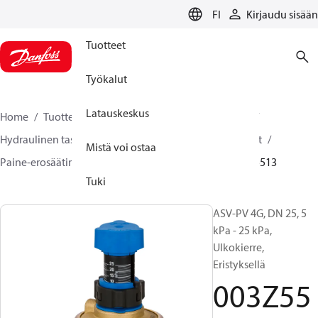
LANGUAGE
FI
Kirjaudu sisään
Tuotteet
Työkalut
Latauskeskus
Home
Tuotteet
Climate Solutions lämmitykseen
Hydraulinen tasapainotus ja säätö
Paine-erosäätimet
Mistä voi ostaa
Paine-erosäätimet
ASV-PV
ASV-PV 4 gen
003Z5513
Tuki
ASV-PV 4G, DN 25, 5
kPa - 25 kPa,
Ulkokierre,
Eristyksellä
003Z55