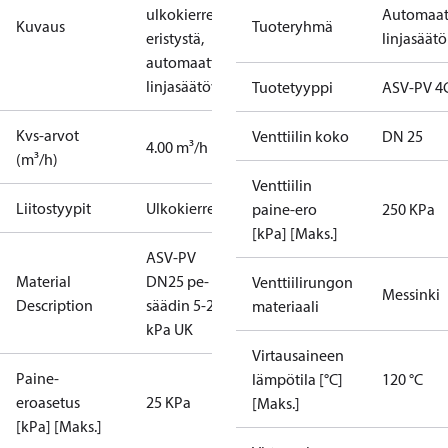
ulkokierre, ei
Automaat
Kuvaus
Tuoteryhmä
eristystä,
linjasäätö
automaattinen
linjasäätöventtiili
Tuotetyyppi
ASV-PV 4
Kvs-arvot
Venttiilin koko
DN 25
4.00 m³/h
(m³/h)
Venttiilin
Liitostyypit
Ulkokierre
paine-ero
250 KPa
[kPa] [Maks.]
ASV-PV
Material
DN25 pe-
Venttiilirungon
Messinki
Description
säädin 5-25
materiaali
kPa UK
Virtausaineen
Paine-
lämpötila [°C]
120 °C
eroasetus
25 KPa
[Maks.]
[kPa] [Maks.]