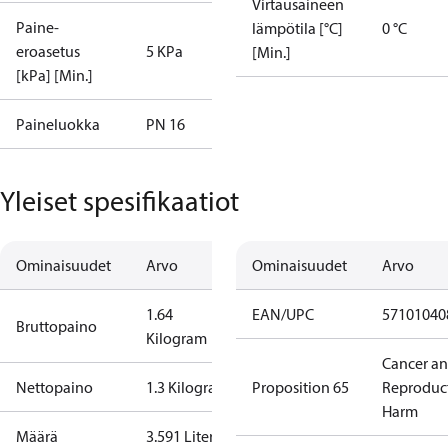
Virtausaineen
Paine-
lämpötila [°C]
0 °C
eroasetus
5 KPa
[Min.]
[kPa] [Min.]
Paineluokka
PN 16
Yleiset spesifikaatiot
Ominaisuudet
Arvo
Ominaisuudet
Arvo
1.64
EAN/UPC
57101040
Bruttopaino
Kilogram
Cancer a
Nettopaino
1.3 Kilogram
Proposition 65
Reproduc
Harm
Määrä
3.591 Liter