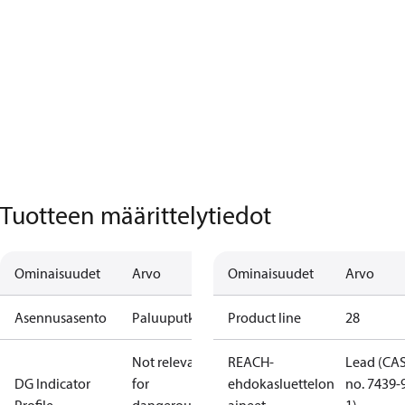
Tuotteen määrittelytiedot
Ominaisuudet
Arvo
Ominaisuudet
Arvo
Asennusasento
Paluuputki
Product line
28
Not relevant
REACH-
Lead (CA
DG Indicator
for
ehdokasluettelon
no. 7439-