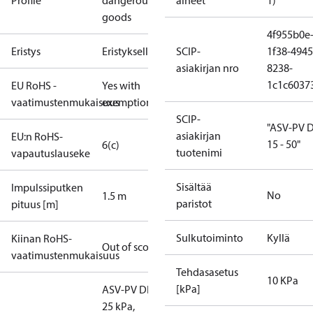
Profile
dangerous
aineet
1)
goods
4f955b0e
Eristys
Eristyksellä
SCIP-
1f38-4945
asiakirjan nro
8238-
1c1c6037
EU RoHS -
Yes with
vaatimustenmukaisuus
exemptions
SCIP-
"ASV-PV 
asiakirjan
EU:n RoHS-
15 - 50"
6(c)
tuotenimi
vapautuslauseke
Sisältää
Impulssiputken
No
1.5 m
paristot
pituus [m]
Sulkutoiminto
Kyllä
Kiinan RoHS-
Out of scope
vaatimustenmukaisuus
Tehdasasetus
10 KPa
[kPa]
ASV-PV DN 25, 5-
25 kPa,