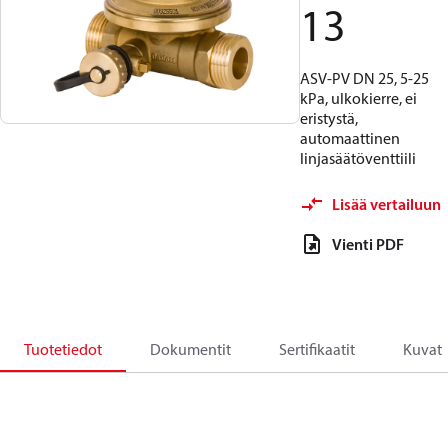
13
ASV-PV DN 25, 5-25
kPa, ulkokierre, ei
eristystä,
automaattinen
linjasäätöventtiili
Lisää vertailuun
Vienti PDF
Tuotetiedot
Dokumentit
Sertifikaatit
Kuvat