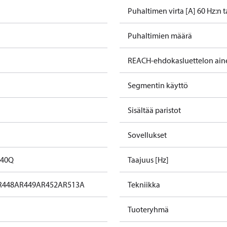
Puhaltimen virta [A] 60 Hz:n 
Puhaltimien määrä
REACH-ehdokasluettelon ain
Segmentin käyttö
Sisältää paristot
Sovellukset
D40Q
Taajuus [Hz]
R448A
R449A
R452A
R513A
Tekniikka
Tuoteryhmä