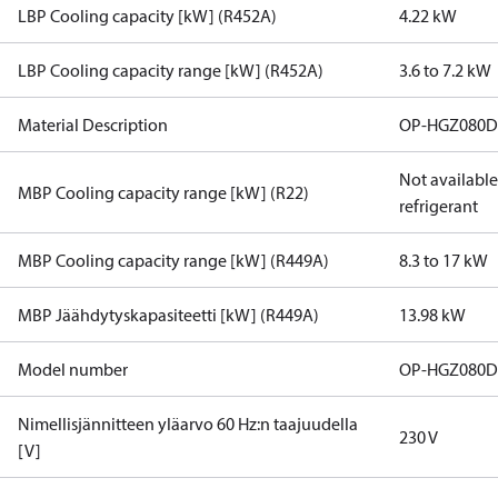
LBP Cooling capacity [kW] (R452A)
4.22 kW
LBP Cooling capacity range [kW] (R452A)
3.6 to 7.2 kW
Material Description
OP-HGZ080D
Not available 
MBP Cooling capacity range [kW] (R22)
refrigerant
MBP Cooling capacity range [kW] (R449A)
8.3 to 17 kW
MBP Jäähdytyskapasiteetti [kW] (R449A)
13.98 kW
Model number
OP-HGZ080
Nimellisjännitteen yläarvo 60 Hz:n taajuudella
230 V
[V]