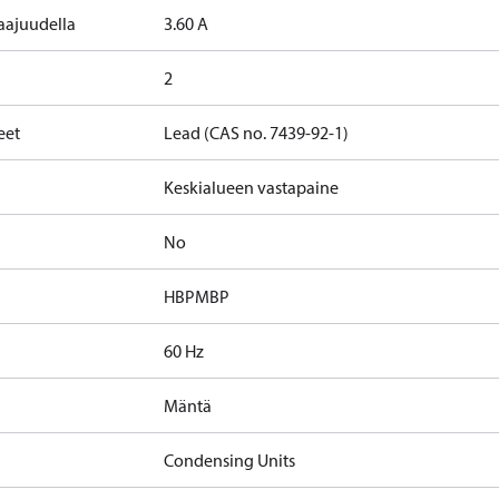
taajuudella
3.60 A
2
eet
Lead (CAS no. 7439-92-1)
Keskialueen vastapaine
No
HBP
MBP
60 Hz
Mäntä
Condensing Units