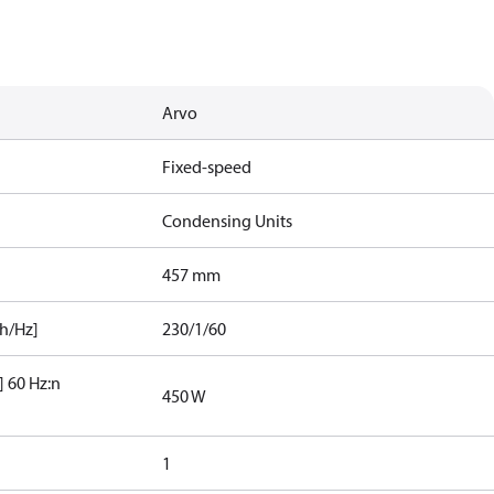
Arvo
Fixed-speed
Condensing Units
457 mm
h/Hz]
230/1/60
 60 Hz:n
450 W
1