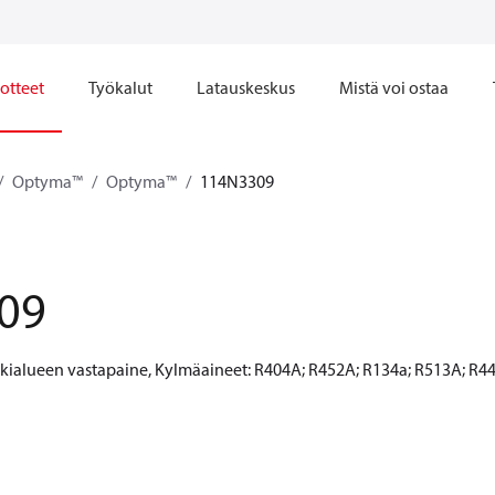
otteet
Työkalut
Latauskeskus
Mistä voi ostaa
Optyma™
Optyma™
114N3309
09
kialueen vastapaine, Kylmäaineet: R404A; R452A; R134a; R513A; R44