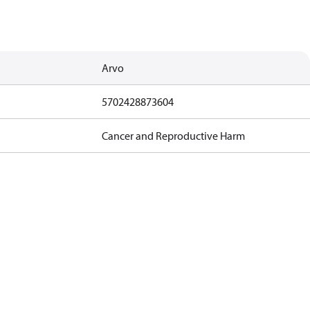
Arvo
5702428873604
Cancer and Reproductive Harm