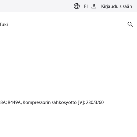
FI
Kirjaudu sisään
Tuki
8A; R449A, Kompressorin sähkösyöttö [V]: 230/3/60