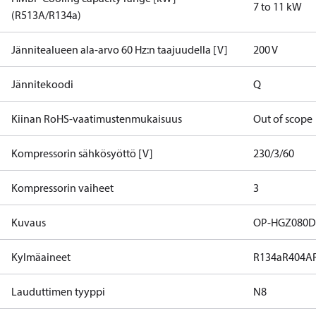
7 to 11 kW
(R513A/R134a)
Jännitealueen ala-arvo 60 Hz:n taajuudella [V]
200 V
Jännitekoodi
Q
Kiinan RoHS-vaatimustenmukaisuus
Out of scope
Kompressorin sähkösyöttö [V]
230/3/60
Kompressorin vaiheet
3
Kuvaus
OP-HGZ080
Kylmäaineet
R134a
R404A
Lauduttimen tyyppi
N8