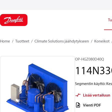
Tu
Home
Tuotteet
Climate Solutions jäähdytykseen
Koneikot
OP-HGZ080D40Q
114N33
Segmentin käyttö: Kes
Lisää vertailuun
Vienti PDF