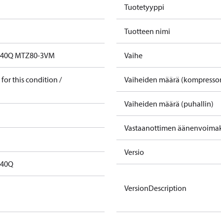
Tuotetyyppi
Tuotteen nimi
40Q MTZ80-3VM
Vaihe
for this condition /
Vaiheiden määrä (kompressor
Vaiheiden määrä (puhallin)
Vastaanottimen äänenvoimak
Versio
D40Q
VersionDescription