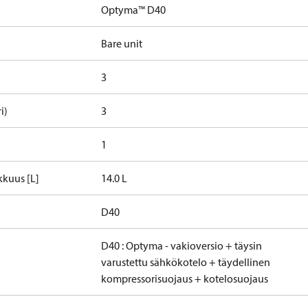
Optyma™ D40
Bare unit
3
i)
3
1
kuus [L]
14.0 L
D40
D40 : Optyma - vakioversio + täysin
varustettu sähkökotelo + täydellinen
kompressorisuojaus + kotelosuojaus