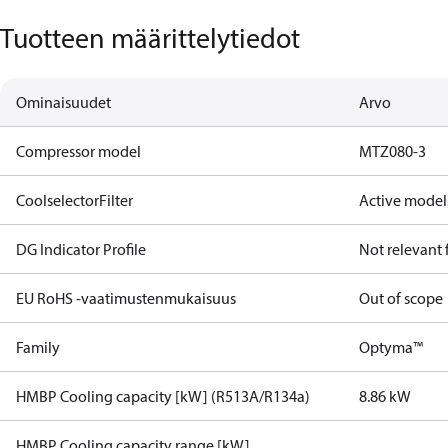
Tuotteen määrittelytiedot
Ominaisuudet
Arvo
Compressor model
MTZ080-3
CoolselectorFilter
Active model
DG Indicator Profile
Not relevant
EU RoHS -vaatimustenmukaisuus
Out of scope
Family
Optyma™
HMBP Cooling capacity [kW] (R513A/R134a)
8.86 kW
HMBP Cooling capacity range [kW]