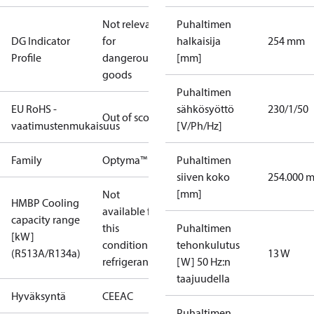
Not relevant
Puhaltimen
DG Indicator
for
halkaisija
254 mm
Profile
dangerous
[mm]
goods
Puhaltimen
EU RoHS -
sähkösyöttö
230/1/50
Out of scope
vaatimustenmukaisuus
[V/Ph/Hz]
Family
Optyma™
Puhaltimen
siiven koko
254.000 
[mm]
Not
HMBP Cooling
available for
capacity range
this
Puhaltimen
[kW]
condition /
tehonkulutus
(R513A/R134a)
13 W
refrigerant
[W] 50 Hz:n
taajuudella
Hyväksyntä
CE
EAC
Puhaltimen