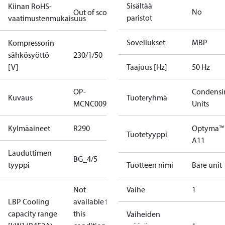
Sisältää
Kiinan RoHS-
No
Out of scope
paristot
vaatimustenmukaisuus
Sovellukset
MBP
Kompressorin
sähkösyöttö
230/1/50
[V]
Taajuus [Hz]
50 Hz
OP-
Condensi
Kuvaus
Tuoteryhmä
MCNC009NUA11G
Units
Kylmäaineet
R290
Optyma™
Tuotetyyppi
A11
Lauduttimen
BG_4/5
tyyppi
Tuotteen nimi
Bare unit
Not
Vaihe
1
LBP Cooling
available for
capacity range
this
Vaiheiden