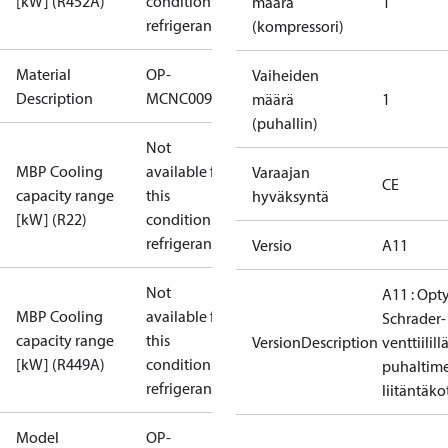
[kW] (R452A)
condition /
määrä
1
refrigerant
(kompressori)
Material
OP-
Vaiheiden
Description
MCNC009NYA11G
määrä
1
(puhallin)
Not
MBP Cooling
available for
Varaajan
CE
capacity range
this
hyväksyntä
[kW] (R22)
condition /
refrigerant
Versio
A11
Not
A11 : Op
MBP Cooling
available for
Schrader-
capacity range
this
VersionDescription
venttiilill
[kW] (R449A)
condition /
puhaltime
refrigerant
liitäntäko
Model
OP-