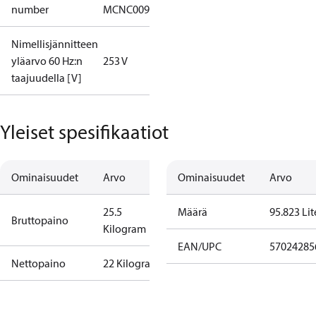
number
MCNC009NUA11G
Nimellisjännitteen
yläarvo 60 Hz:n
253 V
taajuudella [V]
Yleiset spesifikaatiot
Ominaisuudet
Arvo
Ominaisuudet
Arvo
25.5
Määrä
95.823 Lit
Bruttopaino
Kilogram
EAN/UPC
57024285
Nettopaino
22 Kilogram