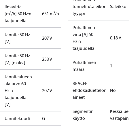
tunnelin/säleikön
Säleikkö
Ilmavirta
tyyppi
[m³/h] 50 Hz:n
631 m³/h
taajuudella
Puhaltimen
virta [A] 50
Jännite 50 Hz
0.18 A
207 V
Hz:n
[V]
taajuudella
Jännite 50 Hz
253 V
Puhaltimien
[V] [maks.]
1
määrä
Jännitealueen
REACH-
ala-arvo 60
ehdokasluettelon
No
Hz:n
207 V
aineet
taajuudella
[V]
Segmentin
Keskialu
käyttö
vastapain
Jännitekoodi
G