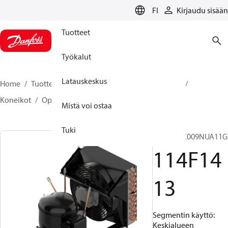
LANGUAGE
FI
Kirjaudu sisään
Tuotteet
Työkalut
Latauskeskus
Home
Tuotteet
Climate Solutions jäähdytykseen
Koneikot
Optyma™
Optyma™
114F1413
Mistä voi ostaa
Tuki
OP-MCNC009NUA11G
114F14
13
Segmentin käyttö:
Keskialueen