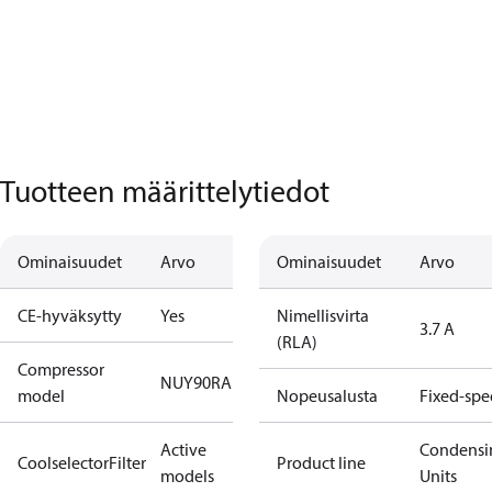
Tuotteen määrittelytiedot
Ominaisuudet
Arvo
Ominaisuudet
Arvo
CE-hyväksytty
Yes
Nimellisvirta
3.7 A
(RLA)
Compressor
NUY90RAb
model
Nopeusalusta
Fixed-sp
Active
Condensi
CoolselectorFilter
Product line
models
Units