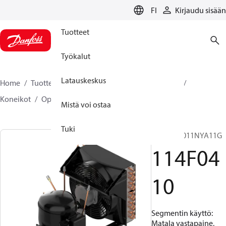
LANGUAGE
FI
Kirjaudu sisään
Tuotteet
Työkalut
Latauskeskus
Home
Tuotteet
Climate Solutions jäähdytykseen
Koneikot
Optyma™
Optyma™
114F0410
Mistä voi ostaa
Tuki
OP-LCNC011NYA11G
114F04
10
Segmentin käyttö:
Matala vastapaine,