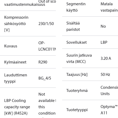
Out of scope
Segmentin
Matala
vaatimustenmukaisuus
käyttö
vastapain
Kompressorin
Sisältää
sähkösyöttö
230/1/50
No
paristot
[V]
Sovellukset
LBP
OP-
Kuvaus
LCNC011NYA11G
Suurin jatkuva
3.20 A
virta (MCC)
Kylmäaineet
R290
Taajuus [Hz]
50 Hz
Lauduttimen
BG_4/5
tyyppi
Condensi
Tuoteryhmä
Units
Not
LBP Cooling
available for
Optyma™
capacity range
this
Tuotetyyppi
A11
[kW] (R452A)
condition /