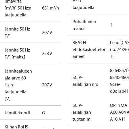
Hz:n
Ilmavirta
taajuudella
[m³/h] 50 Hz:n
631 m³/h
taajuudella
Puhaltimien
1
määrä
Jännite 50 Hz
207 V
[V]
REACH-
Lead (CA
ehdokasluettelon
no. 7439-
Jännite 50 Hz
253 V
aineet
1)
[V] [maks.]
8264857f-
Jännitealueen
SCIP-
8840-480
ala-arvo 60
asiakirjan nro
9cae-
Hz:n
207 V
d0c1ab41
taajuudella
[V]
SCIP-
OPTYMA
asiakirjan
A00 A04 
Jännitekoodi
G
tuotenimi
A10 A11
Kiinan RoHS-