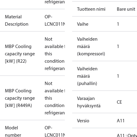
refrigerant
Tuotteen nimi
Bare unit
Material
OP-
Description
LCNC011NYA11G
Vaihe
1
Not
Vaiheiden
MBP Cooling
available for
määrä
1
capacity range
this
(kompressori)
[kW] (R22)
condition /
refrigerant
Vaiheiden
määrä
1
Not
(puhallin)
MBP Cooling
available for
capacity range
this
Varaajan
CE
[kW] (R449A)
condition /
hyväksyntä
refrigerant
Versio
A11
Model
OP-
number
LCNC011NYA11G
A11 : Op