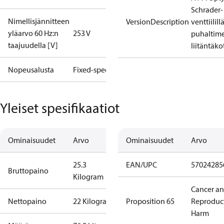
Schrader-
Nimellisjännitteen
VersionDescription
venttiilill
yläarvo 60 Hz:n
253 V
puhaltime
taajuudella [V]
liitäntäko
Nopeusalusta
Fixed-speed
Yleiset spesifikaatiot
Ominaisuudet
Arvo
Ominaisuudet
Arvo
25.3
EAN/UPC
57024285
Bruttopaino
Kilogram
Cancer a
Nettopaino
22 Kilogram
Proposition 65
Reproduc
Harm