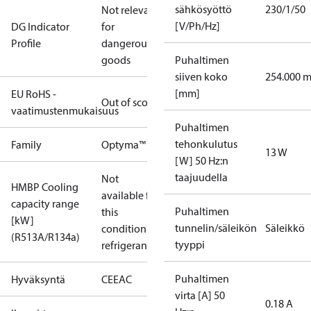
sähkösyöttö
230/1/50
Not relevant
[V/Ph/Hz]
DG Indicator
for
Profile
dangerous
goods
Puhaltimen
siiven koko
254.000 
[mm]
EU RoHS -
Out of scope
vaatimustenmukaisuus
Puhaltimen
tehonkulutus
Family
Optyma™
13 W
[W] 50 Hz:n
taajuudella
Not
HMBP Cooling
available for
capacity range
Puhaltimen
this
[kW]
tunnelin/säleikön
Säleikkö
condition /
(R513A/R134a)
tyyppi
refrigerant
Puhaltimen
Hyväksyntä
CE
EAC
virta [A] 50
0.18 A