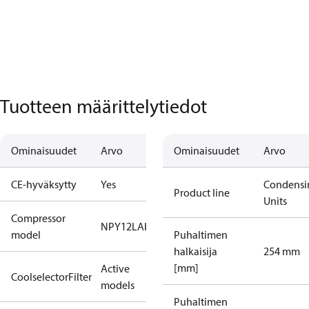
Tuotteen määrittelytiedot
Ominaisuudet
Arvo
Ominaisuudet
Arvo
CE-hyväksytty
Yes
Condensi
Product line
Units
Compressor
NPY12LAb
model
Puhaltimen
halkaisija
254 mm
[mm]
Active
CoolselectorFilter
models
Puhaltimen