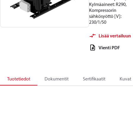
Kylmäaineet: R290,
Kompressorin
sähkösyöttö [V]:
230/1/50
Lisää vertailuun
Vienti PDF
Tuotetiedot
Dokumentit
Sertifikaatit
Kuvat