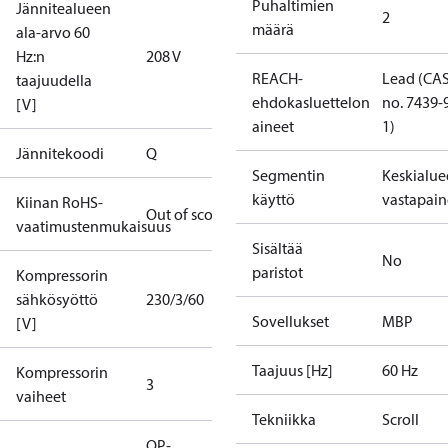
Puhaltimien
Jännitealueen
2
määrä
ala-arvo 60
Hz:n
208 V
REACH-
Lead (CA
taajuudella
ehdokasluettelon
no. 7439-
[V]
aineet
1)
Jännitekoodi
Q
Segmentin
Keskialu
käyttö
vastapain
Kiinan RoHS-
Out of scope
vaatimustenmukaisuus
Sisältää
No
paristot
Kompressorin
sähkösyöttö
230/3/60
Sovellukset
MBP
[V]
Taajuus [Hz]
60 Hz
Kompressorin
3
vaiheet
Tekniikka
Scroll
OP-