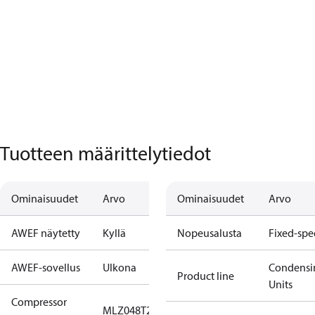
Tuotteen määrittelytiedot
Ominaisuudet
Arvo
Ominaisuudet
Arvo
AWEF näytetty
Kyllä
Nopeusalusta
Fixed-sp
AWEF-sovellus
Ulkona
Condensi
Product line
Units
Compressor
MLZ048T2