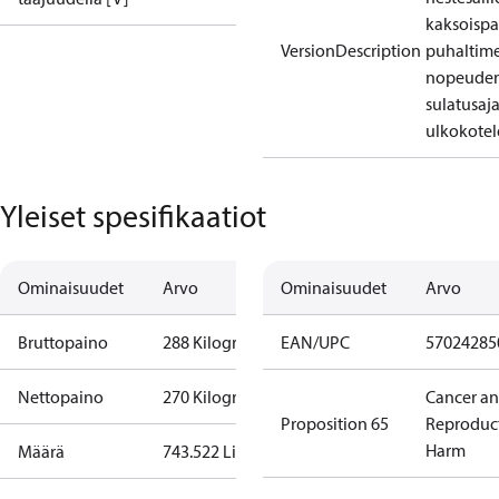
kaksoispa
VersionDescription
puhaltim
nopeuden
sulatusaja
ulkokotel
Yleiset spesifikaatiot
Ominaisuudet
Arvo
Ominaisuudet
Arvo
Bruttopaino
288 Kilogram
EAN/UPC
57024285
Nettopaino
270 Kilogram
Cancer a
Proposition 65
Reproduc
Harm
Määrä
743.522 Liter