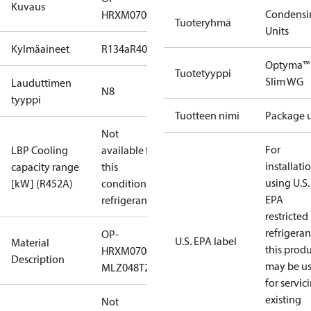
Kuvaus
Condensi
HRXM0700UWG000Q
Tuoteryhmä
Units
Kylmäaineet
R134a
R404A
R448A
R449A
R452A
Optyma™
Tuotetyyppi
Slim WG
Lauduttimen
N8
tyyppi
Tuotteen nimi
Package u
Not
For
LBP Cooling
available for
installati
capacity range
this
using U.S.
[kW] (R452A)
condition /
EPA
refrigerant
restricted
refrigeran
OP-
U.S. EPA label
Material
this prod
HRXM0700UWG000Q
Description
may be u
MLZ048T2LT9A
for servic
existing
Not