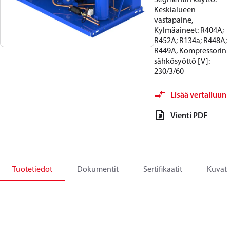
Keskialueen
vastapaine,
Kylmäaineet: R404A;
R452A; R134a; R448A;
R449A, Kompressorin
sähkösyöttö [V]:
230/3/60
Lisää vertailuun
Vienti PDF
Tuotetiedot
Dokumentit
Sertifikaatit
Kuvat