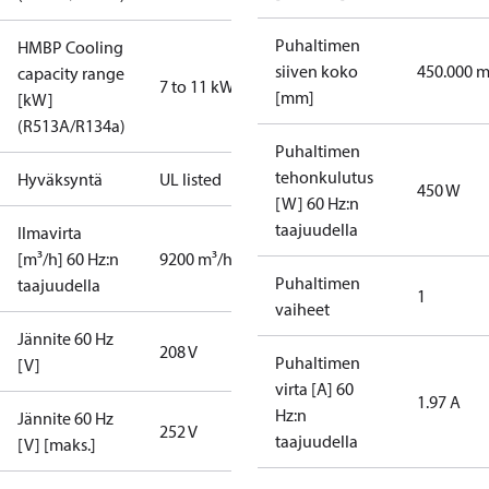
Puhaltimen
HMBP Cooling
siiven koko
450.000 
capacity range
7 to 11 kW
[mm]
[kW]
(R513A/R134a)
Puhaltimen
tehonkulutus
Hyväksyntä
UL listed
450 W
[W] 60 Hz:n
taajuudella
Ilmavirta
[m³/h] 60 Hz:n
9200 m³/h
Puhaltimen
taajuudella
1
vaiheet
Jännite 60 Hz
208 V
Puhaltimen
[V]
virta [A] 60
1.97 A
Hz:n
Jännite 60 Hz
252 V
taajuudella
[V] [maks.]