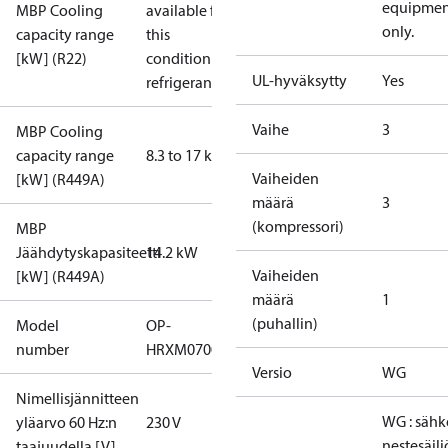
equipmen
MBP Cooling
available for
only.
capacity range
this
[kW] (R22)
condition /
UL-hyväksytty
Yes
refrigerant
Vaihe
3
MBP Cooling
capacity range
8.3 to 17 kW
Vaiheiden
[kW] (R449A)
määrä
3
(kompressori)
MBP
Jäähdytyskapasiteetti
14.2 kW
Vaiheiden
[kW] (R449A)
määrä
1
(puhallin)
Model
OP-
number
HRXM0700UWG000Q
Versio
WG
Nimellisjännitteen
WG : sähk
yläarvo 60 Hz:n
230 V
nestesäili
taajuudella [V]