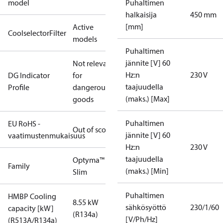
model
Puhaltimen
halkaisija
450 mm
[mm]
Active
CoolselectorFilter
models
Puhaltimen
jännite [V] 60
Not relevant
Hz:n
230 V
DG Indicator
for
taajuudella
Profile
dangerous
(maks.) [Max]
goods
Puhaltimen
EU RoHS -
Out of scope
jännite [V] 60
vaatimustenmukaisuus
Hz:n
230 V
taajuudella
Optyma™
Family
(maks.) [Min]
Slim
Puhaltimen
HMBP Cooling
8.55 kW
sähkösyöttö
230/1/60
capacity [kW]
(R134a)
[V/Ph/Hz]
(R513A/R134a)