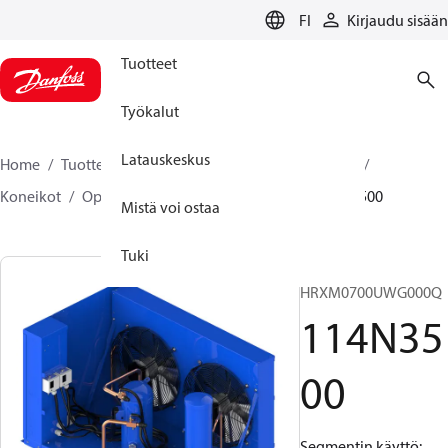
LANGUAGE
FI
Kirjaudu sisään
Tuotteet
Työkalut
Latauskeskus
Home
Tuotteet
Climate Solutions jäähdytykseen
Koneikot
Optyma™ Slim
Optyma™ Slim
114N3500
Mistä voi ostaa
Tuki
OP-
HRXM0700UWG000Q
114N35
00
Segmentin käyttö: