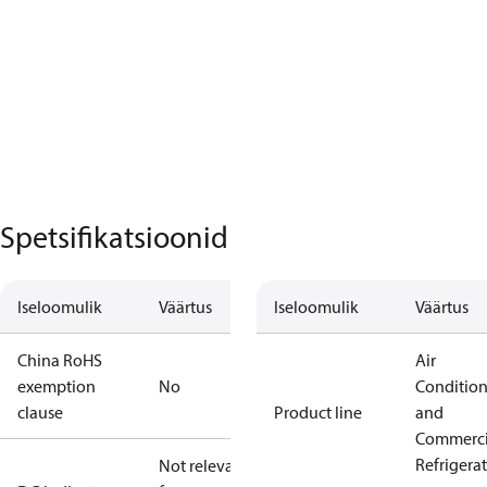
Spetsifikatsioonid
Iseloomulik
Väärtus
Iseloomulik
Väärtus
China RoHS
Air
exemption
No
Conditio
clause
Product line
and
Commerci
Refrigera
Not relevant