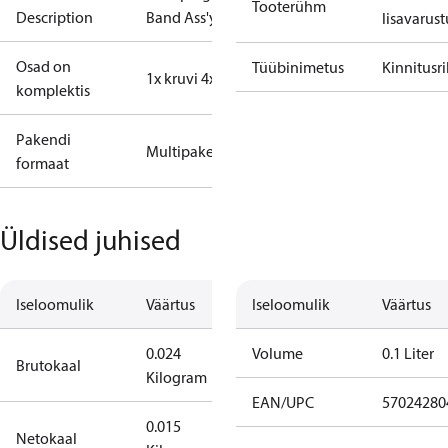
Tooterühm
Description
Band Ass'y
lisavarust
Osad on
Tüübinimetus
Kinnitusr
1x kruvi 4x20
komplektis
Pakendi
Multipakend
formaat
Üldised juhised
Iseloomulik
Väärtus
Iseloomulik
Väärtus
0.024
Volume
0.1 Liter
Brutokaal
Kilogram
EAN/UPC
57024280
0.015
Netokaal