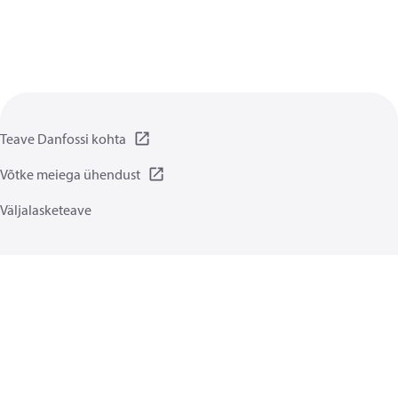
Teave Danfossi kohta
Võtke meiega ühendust
Väljalasketeave
Privaatsuspõhimõtted
Kasutamise tingimused
Üldised juhised
Küpsised