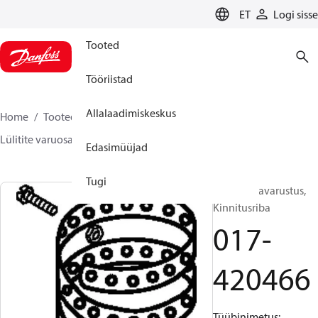
LANGUAGE
ET
Logi sisse
Tooted
Tööriistad
Allalaadimiskeskus
Home
Tooted
Sensing solutions
Lülitid
Lülitite varuosad ja tarvikud
017-420466
Edasimüüjad
Tugi
Lülitite lisavarustus,
Kinnitusriba
017-
420466
Tüübinimetus: