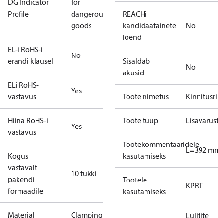
DG Indicator
for
Profile
dangerous
REACHi
goods
kandidaatainete
No
loend
EL-i RoHS-i
No
erandi klausel
Sisaldab
No
akusid
ELi RoHS-
Yes
vastavus
Toote nimetus
Kinnitusr
Hiina RoHS-i
Toote tüüp
Lisavarus
Yes
vastavus
Tootekommentaaridele
L=392 m
Kogus
kasutamiseks
vastavalt
10 tükki
pakendi
Tootele
KP
RT
formaadile
kasutamiseks
Material
Clamping
Lülitite