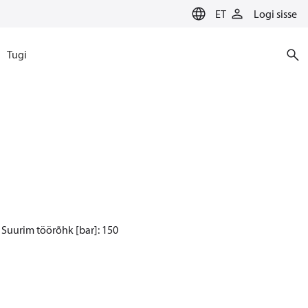
ET
Logi sisse
Tugi
 Suurim töörõhk [bar]: 150