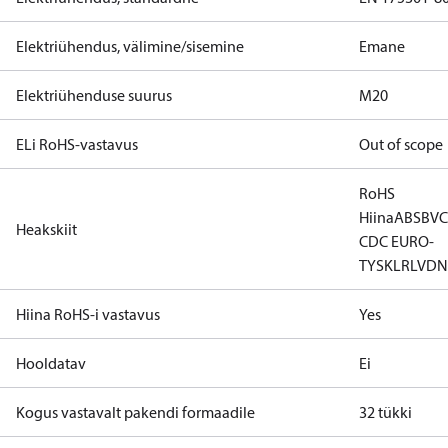
Elektriühendus, välimine/sisemine
Emane
Elektriühenduse suurus
M20
ELi RoHS-vastavus
Out of scope
RoHS
Hiina
ABS
BV
Heakskiit
CDC EURO-
TYSK
LR
LVD
N
Hiina RoHS-i vastavus
Yes
Hooldatav
Ei
Kogus vastavalt pakendi formaadile
32 tükki