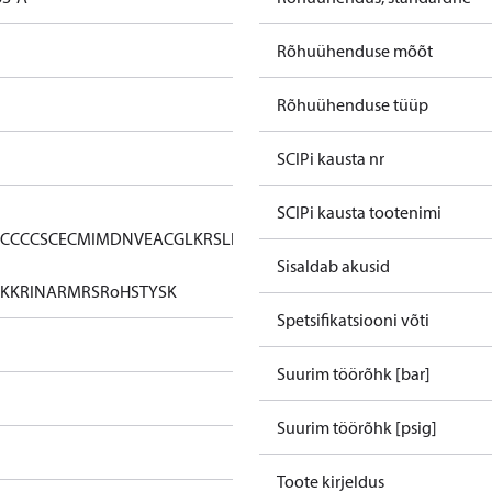
Rõhuühenduse mõõt
Rõhuühenduse tüüp
SCIPi kausta nr
SCIPi kausta tootenimi
CCC
CCS
CE
CMIM
DNV
EAC
GL
KRS
LLC
Sisaldab akusid
KK
RINA
RMRS
RoHS
TYSK
Spetsifikatsiooni võti
Suurim töörõhk [bar]
Suurim töörõhk [psig]
Toote kirjeldus