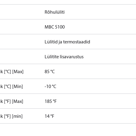
Rõhulüliti
MBC 5100
Lülitid ja termostaadid
Lülitite lisavarustus
k [°C] [Max]
85 °C
 [°C] [Min]
-10 °C
 [°F] [Max]
185 °F
 [°F] [min]
14 °F