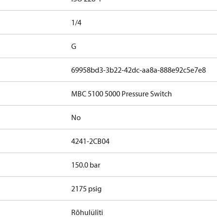
1/4
G
69958bd3-3b22-42dc-aa8a-888e92c5e7e8
MBC 5100 5000 Pressure Switch
No
4241-2CB04
150.0 bar
2175 psig
Rõhulüliti