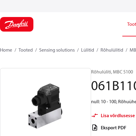
Too
Home
Tooted
Sensing solutions
Lülitid
Rõhulülitid
MB
Rõhulüliti, MBC 5100
061B11
null: 10 - 100, Rõhuü
Lisa võrdlusesse
Eksport PDF