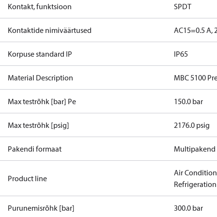
Kontakt, funktsioon
SPDT
Kontaktide nimiväärtused
AC15=0.5 A, 
Korpuse standard IP
IP65
Material Description
MBC 5100 Pre
Max testrõhk [bar] Pe
150.0 bar
Max testrõhk [psig]
2176.0 psig
Pakendi formaat
Multipakend
Air Conditio
Product line
Refrigeration
Purunemisrõhk [bar]
300.0 bar