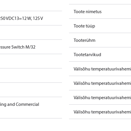
Toote nimetus
250 V
DC13=12 W, 125 V
Toote tüüp
Tooterühm
ssure Switch M/32
Tootetarvikud
Välisõhu temperatuurivahemi
Välisõhu temperatuurivahemik
Välisõhu temperatuurivahemik
ning and Commercial
Välisõhu temperatuurivahemik