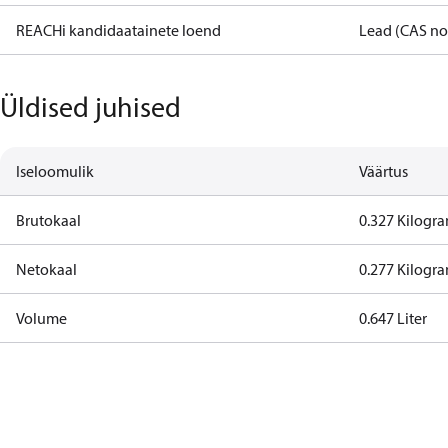
REACHi kandidaatainete loend
Lead (CAS no
Üldised juhised
Iseloomulik
Väärtus
Brutokaal
0.327 Kilogr
Netokaal
0.277 Kilogr
Volume
0.647 Liter