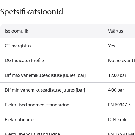
Spetsifikatsioonid
Iseloomulik
Väärtus
CE-märgistus
Yes
DG Indicator Profile
Not relevant
Dif max vahemikuseadistuse juures [bar]
12.00 bar
Dif min vahemikuseadistuse juures [bar]
4.00 bar
Elektrilised andmed, standardne
EN 60947-5
Elektriühendus
DIN-kork
Elektriühendus, standardne
EN 175301-8