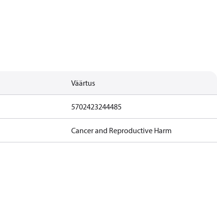
Väärtus
5702423244485
Cancer and Reproductive Harm