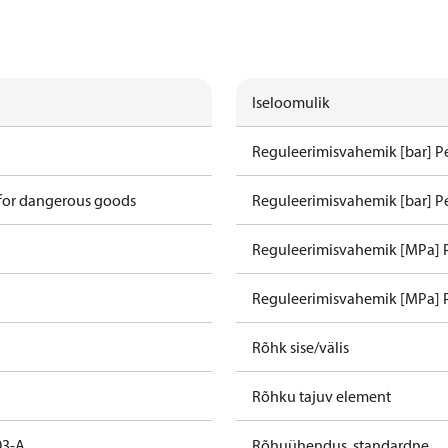
Iseloomulik
Reguleerimisvahemik [bar] P
 for dangerous goods
Reguleerimisvahemik [bar] P
Reguleerimisvahemik [MPa] 
Reguleerimisvahemik [MPa] 
Rõhk sise/välis
Rõhku tajuv element
03-A
Rõhuühendus, standardne