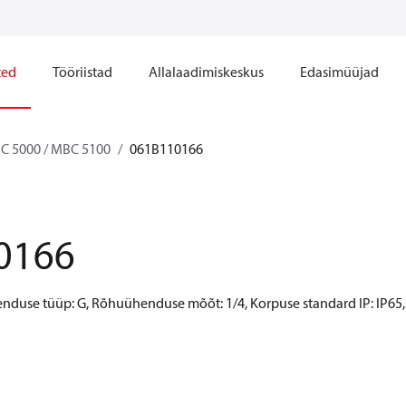
ted
Tööriistad
Allalaadimiskeskus
Edasimüüjad
C 5000 / MBC 5100
061B110166
0166
henduse tüüp: G, Rõhuühenduse mõõt: 1/4, Korpuse standard IP: IP65,