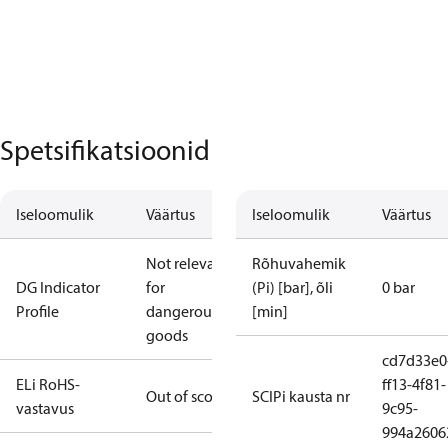
Spetsifikatsioonid
Iseloomulik
Väärtus
Iseloomulik
Väärtus
Not relevant
Rõhuvahemik
DG Indicator
for
(Pi) [bar], õli
0 bar
Profile
dangerous
[min]
goods
cd7d33e0
ELi RoHS-
ff13-4f81-
Out of scope
SCIPi kausta nr
vastavus
9c95-
994a2606