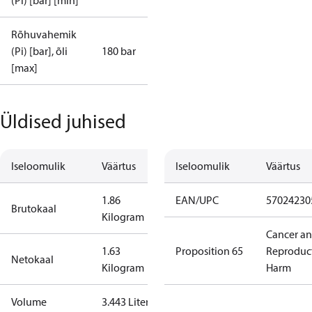
(Pi) [bar] [min]
Rõhuvahemik
(Pi) [bar], õli
180 bar
[max]
Üldised juhised
Iseloomulik
Väärtus
Iseloomulik
Väärtus
1.86
EAN/UPC
57024230
Brutokaal
Kilogram
Cancer a
1.63
Proposition 65
Reproduc
Netokaal
Kilogram
Harm
Volume
3.443 Liter