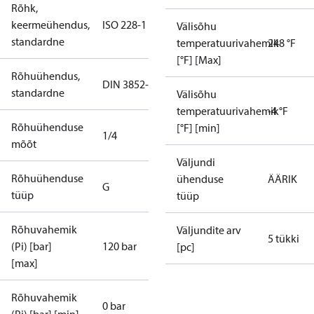
Rõhk,
keermeühendus,
ISO 228-1
Välisõhu
standardne
temperatuurivahemik
248 °F
[°F] [Max]
Rõhuühendus,
DIN 3852-E
standardne
Välisõhu
temperatuurivahemik
-4 °F
Rõhuühenduse
[°F] [min]
1/4
mõõt
Väljundi
Rõhuühenduse
ühenduse
ÄÄRIK
G
tüüp
tüüp
Rõhuvahemik
Väljundite arv
5 tükki
(Pi) [bar]
120 bar
[pc]
[max]
Rõhuvahemik
0 bar