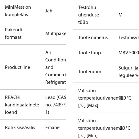
MiniMess on
Testrõhu
Jah
komplektis
ühenduse
M
tüüp
Pakendi
Multipakend
formaat
Toote nimetus
Testimisve
Air
Toote tüüp
MBV 5000
Conditioning
Product line
and
Sulgur- ja
Tooterühm
Commercial
reguleerve
Refrigeration
Välisõhu
REACHi
Lead (CAS
temperatuurivahemik
120 °C
kandidaatainete
no. 7439-92-
[°C] [Max]
loend
1)
Välisõhu
Rõhk sise/välis
Emane
temperatuurivahemik
-20 °C
[°C] [Min]