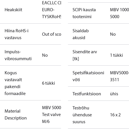
EAC
LLC CDC
Heakskiit
EURO-
SCIPi kausta
MBV 1000
TYSK
RoHS
tootenimi
5000
Hiina RoHS-i
Sisaldab
Out of scope
No
vastavus
akusid
Impulss-
Sisendite arv
No
1 tükki
vibrosummuti
[tk]
Kogus
Spetsifikatsiooni
MBV5000
vastavalt
võti
3511
6 tükki
pakendi
formaadile
Testfunktsioon
ühis
MBV 5000
Testrõhu
Material
Test valve
ühenduse
16 x 2
Description
M/6
suurus