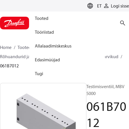
LANGUAGE
ET
Logi sisse
Tooted
Tööriistad
Allalaadimiskeskus
Home
Tooted
Sensing solutions
Rõhuandurid ja tarvikud
Rõhusaatjate varuosad ja tarvikud
Edasimüüjad
061B7012
Tugi
Testimisventiil, MBV
5000
061B70
12