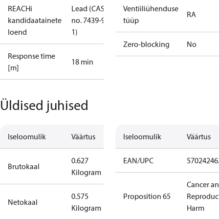
REACHi
Lead (CAS
Ventiiliühenduse
RA
kandidaatainete
no. 7439-92-
tüüp
loend
1)
Zero-blocking
No
Response time
18 min
[m]
Üldised juhised
Iseloomulik
Väärtus
Iseloomulik
Väärtus
0.627
EAN/UPC
57024246
Brutokaal
Kilogram
Cancer a
0.575
Proposition 65
Reproduc
Netokaal
Kilogram
Harm