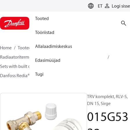
LANGUAGE
ET
Logi sisse
Tooted
Tööriistad
Allalaadimiskeskus
Home
Tooted
Climate Solutions for heating
Radiaatoritermostaadid ja -ventiilid
TRV komplektid
Edasimüüjad
Sets with built on valve and lockshield
Tugi
Danfoss Redia® + RA-IN + RLV-S
015G5332
TRV komplekt, RLV-S,
DN 15, Sirge
015G53