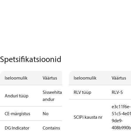
Spetsifikatsioonid
Iseloomulik
Väärtus
Iseloomulik
Väärtus
Sisseehitatud
RLV tüüp
RLV-S
Anduri tüüp
andur
e3c11f6e-
CE-märgistus
No
51c5-4e01
SCIPi kausta nr
9de9-
408b990b
DG Indicator
Contains