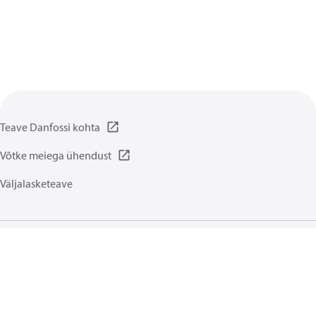
Teave Danfossi kohta
Võtke meiega ühendust
Väljalasketeave
Privaatsuspõhimõtted
Kasutamise tingimused
Üldised juhised
Küpsised