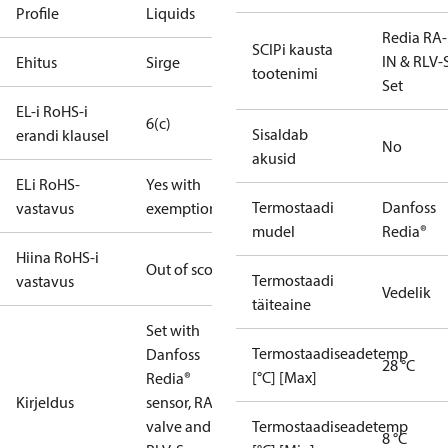
Profile
Liquids
Redia RA
SCIPi kausta
IN & RLV-
Ehitus
Sirge
tootenimi
Set
EL-i RoHS-i
6(c)
Sisaldab
erandi klausel
No
akusid
ELi RoHS-
Yes with
Termostaadi
Danfoss
vastavus
exemptions
mudel
Redia®
Hiina RoHS-i
Out of scope
Termostaadi
vastavus
Vedelik
täiteaine
Set with
Termostaadiseadetemp
Danfoss
28 °C
[°C] [Max]
Redia®
Kirjeldus
sensor, RA-IN
valve and
Termostaadiseadetemp
8 °C