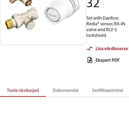
32
Set with Danfoss
Redia® sensor, RA-IN
valve and RLV-S
lockshield.
Lisa võrdlusesse
Eksport PDF
Toote üksikasjad
Dokumendid
Sertifitseerimine