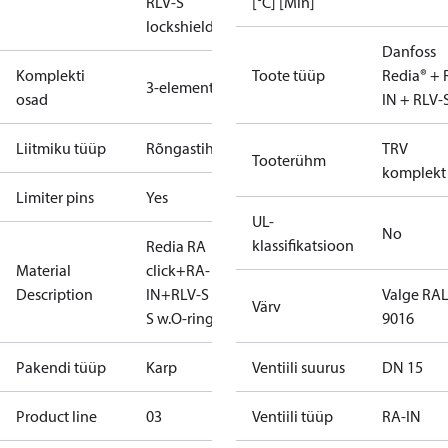
RLV-S
[°C] [Min]
lockshield.
Danfoss
Komplekti
Toote tüüp
Redia® + 
3-elements
osad
IN + RLV-
Liitmiku tüüp
Rõngastihendiga
TRV
Tooterühm
komplekt
Limiter pins
Yes
UL-
No
klassifikatsioon
Redia RA
Material
click+RA-
Description
IN+RLV-S 15
Valge RA
Värv
S w.O-ring
9016
Pakendi tüüp
Karp
Ventiili suurus
DN 15
Product line
03
Ventiili tüüp
RA-IN